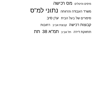
מס רכישה
p
מיסים והיטלים
נתוני למ"ס
משרד העבודה והרווחה
ערן סיב
סיפורים של בעל הבית
קבוצות רכישה
רחובות
קבוצת אביב
תמ"א 38
תת
תחזוקת דירה
תל אביב