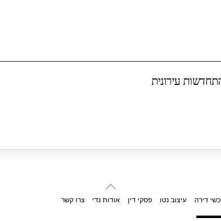
תחדשות עירונית
Back
To
כשי דירה
עיצוב נטו
פסקי דין
אודות נדי
צרו קשר
Top