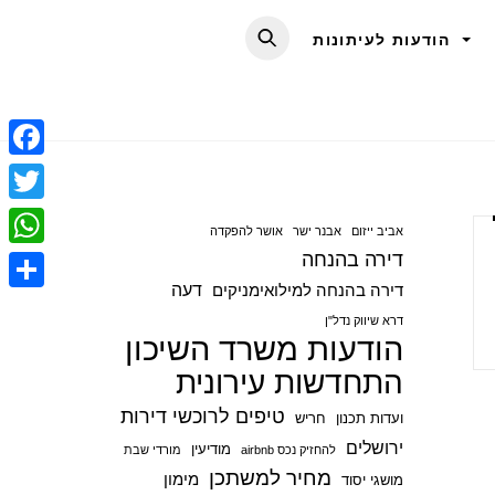
הודעות לעיתונות
F
a
T
אביב ייזום
אבנר ישר
אושר להפקדה
c
w
דירה בהנחה
W
e
i
דעה
דירה בהנחה למילואימניקים
h
S
b
t
דרא שיווק נדל"ן
a
הודעות משרד השיכון
h
o
t
t
התחדשות עירונית
a
o
e
s
r
טיפים לרוכשי דירות
ועדות תכנון
חריש
k
r
A
e
ירושלים
מודיעין
להחזיק נכס airbnb
מורדי שבת
p
מחיר למשתכן
מימון
מושגי יסוד