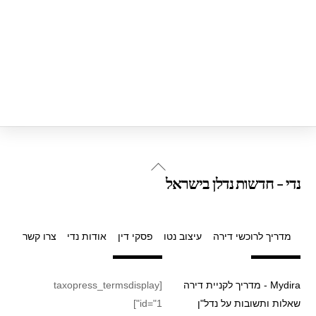
Back
נדי - חדשות נדלן בישראל
To
Top
מדריך לרוכשי דירה
עיצוב נטו
פסקי דין
אודות נדי
צרו קשר
Mydira - מדריך לקניית דירה
[taxopress_termsdisplay
שאלות ותשובות על נדל"ן
id="1"]