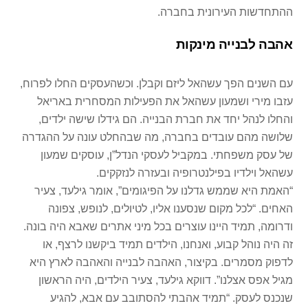
ההתחדשות העירונית בחברה.
אהבה לבנייה מינקות
עם השנים הפך עשהאל ליזם וקבלן. וכשהעסקים החלו לפרוח,
עזבו מירי ושמעון עשהאל את הפעילות המסחרית באריאל
והחלו לנהל יחד את חברת הבנייה. הם גידלו שישה ילדים,
שלושה מהם עובדים בחברה, מה שבהחלט עונה על ההגדרה
של עסק משפחתי. במקביל לעסקי הנדל”ן, עוסקים שמעון
עשהאל וילדיו בפילנטרופיה ובעזרה לנזקקים.
“האמת היא שממש גדלנו על הפיגומים”, אומר גילעד, צעיר
האחים. “לכל מקום שנסענו אליו, לטיולים, לנופש, צפונה
ודרומה, תמיד היינו עוצרים בכל מיני אתרים שאבא היה בונה.
זה היה נוהל קבוע, ואנחנו, הילדים תמיד ביקשנו לרצף, או
לדפוק מסמרים. בקיצור, האהבה לבנייה והאהבה לארץ היא
מגיל אפס אצלנו”. דווקא גילעד, צעיר הילדים, היה הראשון
שנכנס לעסק. “תמיד אהבתי להסתובב עם אבא, להגיע