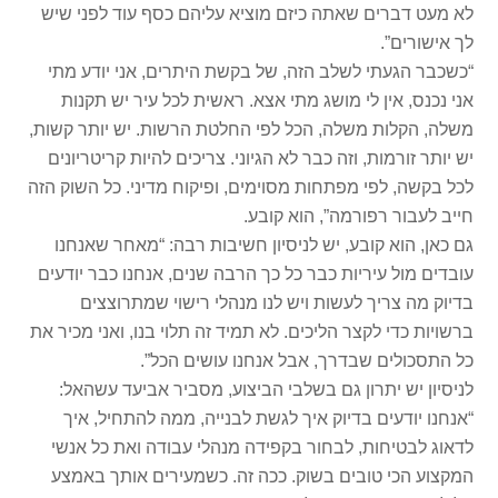
לא מעט דברים שאתה כיזם מוציא עליהם כסף עוד לפני שיש
לך אישורים”.
“כשכבר הגעתי לשלב הזה, של בקשת היתרים, אני יודע מתי
אני נכנס, אין לי מושג מתי אצא. ראשית לכל עיר יש תקנות
משלה, הקלות משלה, הכל לפי החלטת הרשות. יש יותר קשות,
יש יותר זורמות, וזה כבר לא הגיוני. צריכים להיות קריטריונים
לכל בקשה, לפי מפתחות מסוימים, ופיקוח מדיני. כל השוק הזה
חייב לעבור רפורמה”, הוא קובע.
גם כאן, הוא קובע, יש לניסיון חשיבות רבה: “מאחר שאנחנו
עובדים מול עיריות כבר כל כך הרבה שנים, אנחנו כבר יודעים
בדיוק מה צריך לעשות ויש לנו מנהלי רישוי שמתרוצצים
ברשויות כדי לקצר הליכים. לא תמיד זה תלוי בנו, ואני מכיר את
כל התסכולים שבדרך, אבל אנחנו עושים הכל”.
לניסיון יש יתרון גם בשלבי הביצוע, מסביר אביעד עשהאל:
“אנחנו יודעים בדיוק איך לגשת לבנייה, ממה להתחיל, איך
לדאוג לבטיחות, לבחור בקפידה מנהלי עבודה ואת כל אנשי
המקצוע הכי טובים בשוק. ככה זה. כשמעירים אותך באמצע