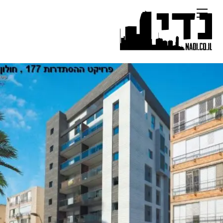
Ski
Menu
t
conten