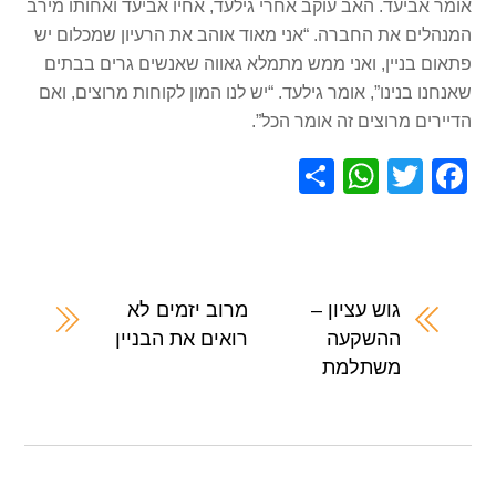
אומר אביעד. האב עוקב אחרי גילעד, אחיו אביעד ואחותו מירב
המנהלים את החברה. “אני מאוד אוהב את הרעיון שמכלום יש
פתאום בניין, ואני ממש מתמלא גאווה שאנשים גרים בבתים
שאנחנו בנינו”, אומר גילעד. “יש לנו המון לקוחות מרוצים, ואם
הדיירים מרוצים זה אומר הכל”.
S
W
T
F
h
h
wi
a
ar
at
tt
c
e
s
er
e
A
b
גוש עציון –
מרוב יזמים לא
ההשקעה
רואים את הבניין
p
o
משתלמת
p
o
k