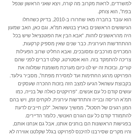
למשרדים, לראות מקרוב מה קורה, ויצא שאני הראשון שנפל
בפח”, הוא צוחק.
הוא עובד בחברה מאז שחרורו ב-2010, בדיוק כשהחלו
הגישושים הראשונים בארץ בנושא תמ”א. וגם כאן, האב שמעון
היה מהראשונים לזהות. “אבא הבין את הפוטנציאל שיש בכל
ההתחדשות העירונית. כבר שנים שאין מספיק קרקעות,
המכרזים מורכבים ומסובכים, ואבא החליט שרוב הפעילות
צריכה להתמקד בזה. הוא אסטרטג, קולט דברים לפני שהם
קורים, ובזכות זה יש לנו כיום מערכת משומנת שמלווה את
הפרויקט מרגע החתימות ועד למסירת מפתח”, מסביר גילעד.
בקבוצת עשהאל הגיעו למצב הזה בזכות ההכרה שעסקים
עושים קודם כל עם אנשים. “פרויקטים כאלה של בנייה, כמו
תמ’א הריסה ובנייה והתחדשות עירונית, לוקחים זמן, ויש בהם
המון רגעים של תסכול”, ממשיך עשהאל. “לכן חייבים לדעת
להתמודד קודם כל עם הגורם האנושי, כלומר הדיירים.
בפגישות הראשונות הם בוחנים אותנו, אבל גם אנחנו אותם,
והיו מקרים שסירבנו להיכנס לפרויקט בגלל שקלטנו אווירה לא