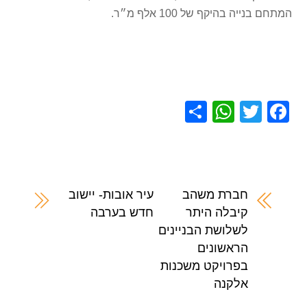
המתחם בנייה בהיקף של 100 אלף מ״ר.
S
W
T
F
h
h
wi
a
ar
at
tt
c
e
s
er
e
A
b
חברת משהב
עיר אובות- יישוב
קיבלה היתר
חדש בערבה
p
o
לשלושת הבניינים
p
o
הראשונים
k
בפרויקט משכנות
אלקנה