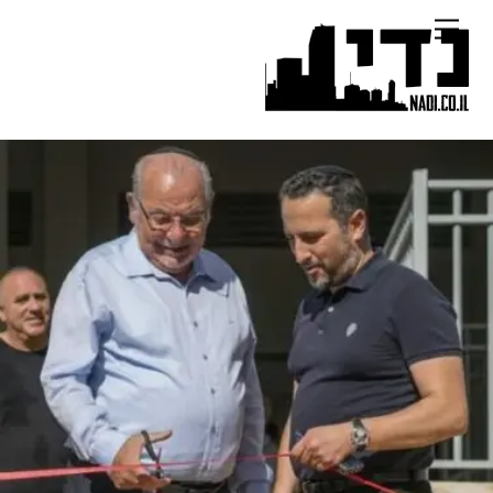
Ski
Menu
t
conten