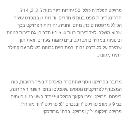
פרויקט הפלמ”ח כולל 50 יחידות דיור בנות 2.5, 3, 4 ו־5
חדרים; דירות לופט בנות 6 חדרים; ודירות גן במפרט עשיר
הכולל מרפסת סוכה, מחסן וחנייה. יחודיות הפרויקט בכך
שהוא משלב, לצד דירות בנות 4, 5 ו־6 חדרים, גם דירות קטנות
ובינוניות במחירים אטרקטיביים לזוגות צעירים, וזאת תוך
שמירה על סטנדרט גבוה ורמת חיים גבוהה בשילוב עם קהילה
דתית מגוונת.
מדובר בפרויקט נוסף שהחברה מאכלסת בעיר רחובות, כזה
המצטרף לפרויקטים נוספים שאוכלסו בחצי השנה האחרונה,
ביניהם: פרויקט ”פרי פקאן” הכולל 54 יח”ד בשני בניינים זהים
בני 9 קומות; פרויקט “דובנבוים 8″; פרויקט ”דוד מזרחי”;
פרויקט ”וילקומיץ׳”; ופרויקט ברח׳ גורודסקי.