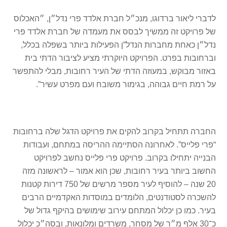
לדברי ליאור ברדוגו, מנכ״ל חברת אלדד פרי נדל״ן, ״האכלוס
של פרויקט זה ממשיך לבסס את מעמדה של חברת אלדד פרי
נדל״ן כאחת מחברות הנדל”ן הפעילות ביותר בשפלה בכלל,
וברחובות בפרט. הפרויקט היוקרתי מציע לציבור הדתי בית
באזור מבוקש, במעוזה הדתי של העיר רחובות, מבלי להתפשר
על רמת חיים גבוהה, בגימור משובח ועם מפרט עשיר”.
החברה תתחיל בקרוב להקים את פרויקט הדגל שלה ברחובות
“פרי פלייס”. לאחרונה הסתיימה ההריסה במתחם, ועבודות
הבנייה יתחילו בקרוב. פרויקט פרי פלייס נחשב לפרויקט
החשוב ביותר בעיר רחובות, שכן הוא אמור – לראשונה מזה
20 שנה – להוסיף לעיר מספר מרשים של 750 דירות קטנות
להשכרה לסטודנטים, הלומדים במוסדות האקדמיים הרבים
בעיר. כמו כן יכלול המתחם עירוב שימושים בהיקף גדול של
כ־30 אלף מ״ר של מסחר, משרדים ומלונאות, ובסה״כ יכלול