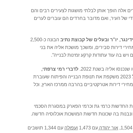
ים אלה הופך אותן לבלתי מושגות לצעירים רבים והם
י של העיר, ואם מדובר בחרדים הם עוברים לערים
ינגר,
יו”ר ובעלים של קבוצת נתיב
הבונה כ-2,500
ירי דירות סבירים, ומשכך מושכת אליה את בני
ש בה עוד עתודות קרקע זמינות לבנייה”.
לדברי רמי צרפתי,
, “ההגירה החיובית לנתיבות הן בשנת 2022 והן ברבעון הראשון של 2023 משקפת את תנופת הבנייה והפיתוח שעוברת
 מחירי דירות אטרקטיביים בהרבה ממרכז הארץ, וכל
שכונות החדשות כרמי גת וכרמי הפארק במסגרת הסכמי
אור יהודה
עם 1,473
ועפולה
עם 1,344 תושבים