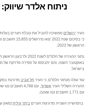
ניתוח אלדר שיווק:
העיר
ירושלים
ממשיכה להוביל את טבלת הערים בעלות מא
כי בסיכום שנת
הראשון של 2023.
באוקטובר השנה, והם יתבססו על ספירה מדויקת של מר
בישראל.
עוד עולה מנתוני הלמ”ס, כי העיר
תל אביב
ההגירה השלילי העיר
אשדוד
, עם 4,768 תושבים נטו שעזבו; במקום הרביעי ממוקמת
עם 1,771 תושבים נטו שעזבו.
בחמישייה השנייה מדורגות הערים
ביתר עילית
(מאזן שלילי 