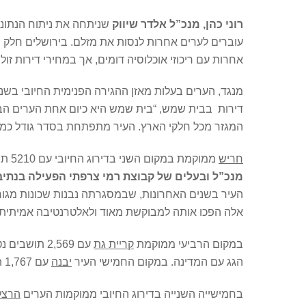
רוני כהן, מנכ”ל אלדר שיווק
שניתחה את ניתוח הנתוני
עוברים לערים אחרות לנסות את מזלם. בירושלים חלק 
אחרות עם ריכוזי אוכלוסיה דומים, אך במחירי דירות זולי
מנגד, הערים בעלות מאזן ההגירה הפנימית החיובי בשנת 2022 
דירות בבית שמש, “בית שמש היא כיום אחת הערים הבו
המגזר מכל חלקי הארץ. העיר מתפתחת בסדר גודל כמעט 
חריש
ממוקמת במקום השני בדירוג החיובי עם 5210 תושבים נטו שנכנסו לעיר;
מנכ”ל ובעלים של קבוצת רמי צרפתי הפעילה בנתיב
העיר בשנים האחרונות, שבמסגרתה נבנות שכונות מגורי
אלה הפכו אותה למבוקשת מאוד ולאלטרנטיבה אמיתית ל
במקום הרביעי ממוקמת
קריית גת
עם 2,569 ת
הגג עם המדינה. במקום החמישי העיר
יבנה
עם 1,767 תושבים נטו שנכנסו. גם יבנה היא אחת מהערים המתפתחות בישראל ונבנות בה שכונות חדשות המושכות אוכלוסיה חדשה.
בחמישייה השנייה בדירוג החיובי ממוקמות הערים
הרצל