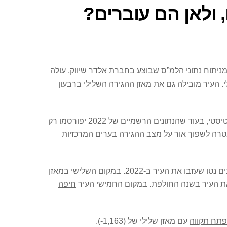
 ולאן הם עוברים?
ניתוח נתוני הלמ”ס שבוצע בחברת אלדר שיווק, עולה
אש הדירוג השלילי. העיר מובילה גם את מאזן ההגירה השלילי ברבעון
נתוני ההגירה של הלמ”ס לשנת 2022 ולרבעון הראשון הם נתונים ארעיים המפורסמים באתר הלמ”ס ומבוססים על אומדן סטטיסטי, בעוד שהנתונים הרשמיים של 2022 יפורסמו רק
טרה לשפוך אור על מצב ההגירה בערים המרכזיות
מדורגת במקום השני מבין הערים בישראל במאזן ההגירה השלילי, עם 7,552 תושבים נטו שעזבו את העיר ב-2022. במקום השלישי במאזן
חיפה
פתח תקווה
עם מאזן שלילי של (1,163-).