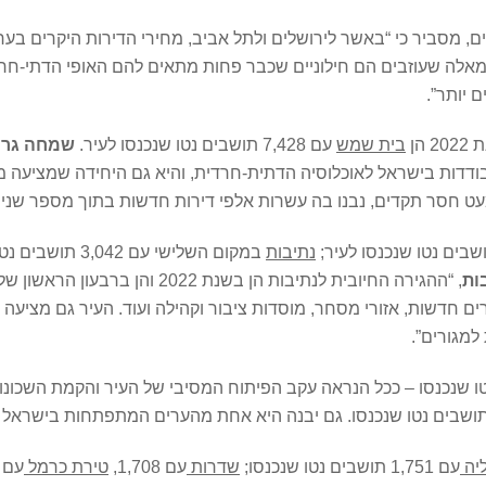
ם, מסביר כי “באשר לירושלים ולתל אביב, מחירי הדירות היקרים בער
מאלה שעוזבים הם חילוניים שכבר פחות מתאים להם האופי הדתי-חרד
ם יותר”.
הן
בית שמש
עם 7,428 תושבים נטו שנכנסו לעיר.
שמחה גריד
דדות בישראל לאוכלוסיה הדתית-חרדית, והיא גם היחידה שמציעה מח
חסר תקדים, נבנו בה עשרות אלפי דירות חדשות בתוך מספר שנים וי
נתיבות
במקום השלישי עם 3,042 תושבים נטו שנכנסו אליה בשנת 2022.
ות
ם חדשות, אזורי מסחר, מוסדות ציבור וקהילה ועוד. העיר גם מציעה
מגורים”.
ושבים נטו שנכנסו – ככל הנראה עקב הפיתוח המסיבי של העיר והקמת ה
יה
עם 1,751 תושבים נטו שנכנסו;
שדרות
עם 1,708,
טירת כרמל
עם 1,504,