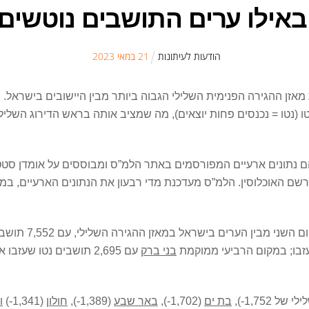
 באילו ערים התושבים נוטשים,
הודעות לעיתונות
21
ב
מאי
2023
זן ההגירה הפנימית השלילי הגבוה ביותר מבין היישובים בישראל. מ
 2022 יצאו מירושלים 15,855 תושבים נטו (נטו = נכנסים פחות יוצאים), מה שמציב אותה בר
שם האוכלוסין. הלמ”ס מעדכנת מדי רבעון את הנתונים הארעיים, במ
בני ברק
עם 2,695 תושבים נטו שעזבו את העיר בשנה החולפת. במקום החמישי העיר
של 1,752-),
בת ים
(1,702-),
באר שבע
(1,389-),
חולון
(1,341-)
ו