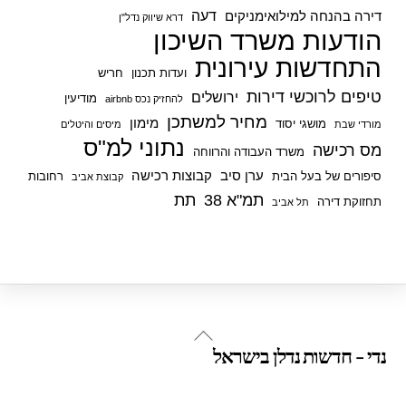
דעה
דירה בהנחה למילואימניקים
דרא שיווק נדל"ן
הודעות משרד השיכון
התחדשות עירונית
ועדות תכנון
חריש
טיפים לרוכשי דירות
ירושלים
מודיעין
להחזיק נכס airbnb
מחיר למשתכן
מימון
מושגי יסוד
מורדי שבת
מיסים והיטלים
נתוני למ"ס
מס רכישה
משרד העבודה והרווחה
ערן סיב
קבוצות רכישה
סיפורים של בעל הבית
רחובות
קבוצת אביב
תמ"א 38
תת
תחזוקת דירה
תל אביב
Back
נדי - חדשות נדלן בישראל
To
Top