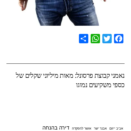
S
W
T
F
h
h
wi
a
ar
at
tt
c
e
s
er
e
נאמני קבוצת פרסונל: מאות מיליוני שקלים של
A
b
כספי משקיעים נמוגו
p
o
p
o
k
דירה בהנחה
אביב ייזום
אבנר ישר
אושר להפקדה