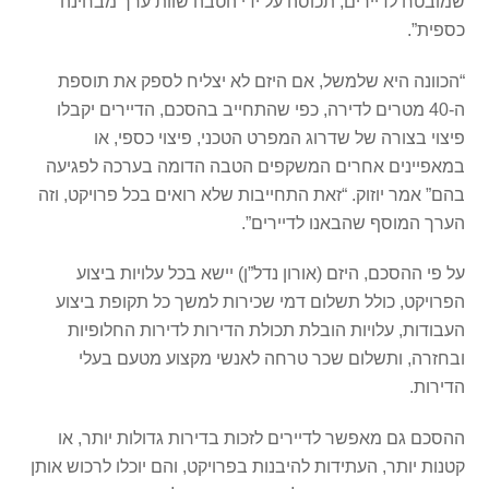
שמובטח לדיירים, תכוסה על ידי הטבה שוות ערך מבחינה
כספית”.
“הכוונה היא שלמשל, אם היזם לא יצליח לספק את תוספת
ה-40 מטרים לדירה, כפי שהתחייב בהסכם, הדיירים יקבלו
פיצוי בצורה של שדרוג המפרט הטכני, פיצוי כספי, או
במאפיינים אחרים המשקפים הטבה הדומה בערכה לפגיעה
בהם” אמר יוזוק. “זאת התחייבות שלא רואים בכל פרויקט, וזה
הערך המוסף שהבאנו לדיירים”.
על פי ההסכם, היזם (אורון נדל”ן) יישא בכל עלויות ביצוע
הפרויקט, כולל תשלום דמי שכירות למשך כל תקופת ביצוע
העבודות, עלויות הובלת תכולת הדירות לדירות החלופיות
ובחזרה, ותשלום שכר טרחה לאנשי מקצוע מטעם בעלי
הדירות.
ההסכם גם מאפשר לדיירים לזכות בדירות גדולות יותר, או
קטנות יותר, העתידות להיבנות בפרויקט, והם יוכלו לרכוש אותן