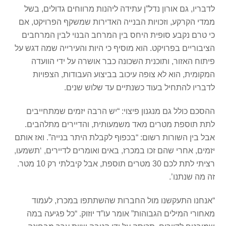
לדבריו, גם אורון נדל”ן עתידה ליהנות מרווחים גדולים, בשל
ממדי הקרקע, וזכויות הבנייה האדירות שמשקף הפרויקט, אם
כי טרם נקבע סופית היחס בין המרחב הבנוי לבין המרחבים
הציבוריים בפרויקט. הוא מוסיף כי היות והעירייה שמה דגש על
פיתוח האזור, ותוכנית השכונה כבר אושרה על ידי הוועדה
המקומית, הוא לא צופה עיכוב בביצוע העבודות, הצפויות
לדבריו להתחיל בעוד כשנתיים עד שלוש שנים.
ההסכם כולל גם מנגנון פיצוי: “יש הרבה יזמים שמתחייבים
לתת תוספת מטרים מאד משמעותית, והדיירים מתלהבים.
אבל בין השורות רשום: “בכפוף לקבלת היתר בנייה”. ואז אותם
יזמים, אחרי שהם זכו במכרז, באים ואומרים לדיירים, ‘תשמעו,
רציתי לתת לכם 30 מטרים תוספת, אבל קיבלתי רק 10 מטר.
זה מה שנתנו’.
“אנחנו התעקשנו מול החברות שהשתתפו במכרז, לעמוד
מאחורי המילים הגבוהות” אומר עו”ד יוזוק. “כל פגיעה במה