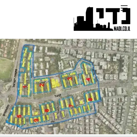
Ski
Menu
t
conten