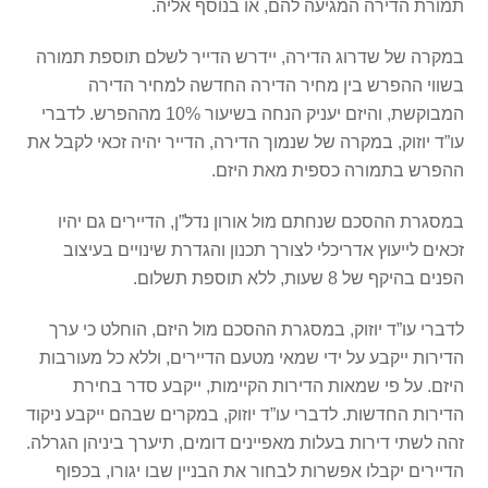
תמורת הדירה המגיעה להם, או בנוסף אליה.
במקרה של שדרוג הדירה, יידרש הדייר לשלם תוספת תמורה
בשווי ההפרש בין מחיר הדירה החדשה למחיר הדירה
המבוקשת, והיזם יעניק הנחה בשיעור 10% מההפרש. לדברי
עו”ד יוזוק, במקרה של שנמוך הדירה, הדייר יהיה זכאי לקבל את
ההפרש בתמורה כספית מאת היזם.
במסגרת ההסכם שנחתם מול אורון נדל”ן, הדיירים גם יהיו
זכאים לייעוץ אדריכלי לצורך תכנון והגדרת שינויים בעיצוב
הפנים בהיקף של 8 שעות, ללא תוספת תשלום.
לדברי עו”ד יוזוק, במסגרת ההסכם מול היזם, הוחלט כי ערך
הדירות ייקבע על ידי שמאי מטעם הדיירים, וללא כל מעורבות
היזם. על פי שמאות הדירות הקיימות, ייקבע סדר בחירת
הדירות החדשות. לדברי עו”ד יוזוק, במקרים שבהם ייקבע ניקוד
זהה לשתי דירות בעלות מאפיינים דומים, תיערך ביניהן הגרלה.
הדיירים יקבלו אפשרות לבחור את הבניין שבו יגורו, בכפוף