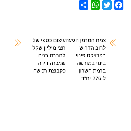
S
W
T
F
h
h
wi
a
ar
at
tt
c
e
s
er
e
A
b
צמח המרמן הגיעה
עיצום כספי של
לרוב הדרוש
חצי מיליון שקל
p
o
בפרויקט פינוי
לחברת בניה
p
o
בינוי במורשה
שמכרה דירה
k
ברמת השרון
כקבוצת רכישה
ל-276 יח”ד