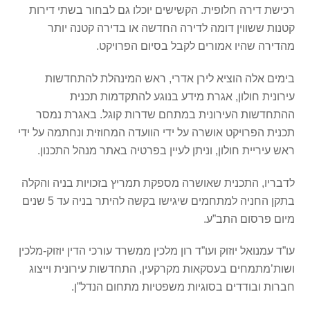
רכישת דירה חלופית. הקשישים יוכלו גם לבחור בשתי דירות
קטנות ששווין דומה לדירה החדשה או בדירה קטנה יותר
מהדירה שהיו אמורים לקבל בסיום הפרויקט.
בימים אלה הוציא לירן אדרי, ראש המינהלת להתחדשות
עירונית חולון, אגרת מידע בנוגע להתקדמות תכנית
ההתחדשות העירונית במתחם שדרות קוגל. באגרת נמסר
תכנית הפרויקט אושרה על ידי הוועדה המחוזית ונחתמה על ידי
ראש עיריית חולון, וניתן לעיין בפרטיה באתר מנהל התכנון.
לדבריו, התכנית שאושרה מספקת תמריץ בזכויות בניה והקלה
בתקן החניה למתחמים שיגישו בקשה להיתר בניה עד 5 שנים
מיום פרסום התב”ע.
עו”ד עמנואל יוזוק ועו”ד רון מלכין ממשרד עורכי הדין יוזוק-מלכין
ושות’מתמחים בעסקאות מקרקעין, התחדשות עירונית וייצוג
חברות ובודדים בסוגיות משפטיות מתחום הנדל”ן.