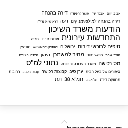
דירה בהנחה
אביב ייזום
אבנר ישר
אושר להפקדה
דעה
דירה בהנחה למילואימניקים
דרא שיווק נדל"ן
הודעות משרד השיכון
התחדשות עירונית
ועדות תכנון
חריש
טיפים לרוכשי דירות
ירושלים
מודיעין
להחזיק נכס airbnb
מחיר למשתכן
מימון
מושגי יסוד
מורדי שבת
מיסים והיטלים
נתוני למ"ס
מס רכישה
משרד העבודה והרווחה
ערן סיב
קבוצות רכישה
סיפורים של בעל הבית
רחובות
קבוצת אביב
תמ"א 38
תת
תחזוקת דירה
תל אביב
Back