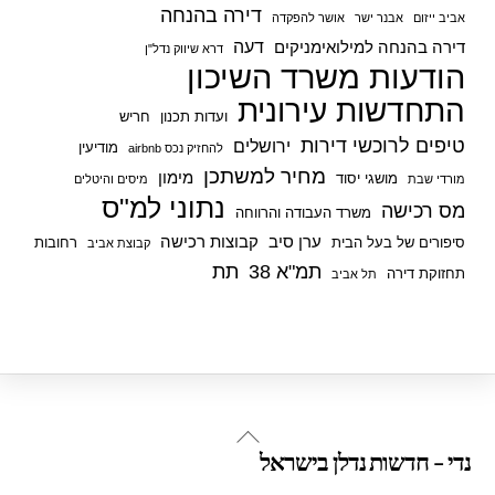
דירה בהנחה
אביב ייזום
אבנר ישר
אושר להפקדה
דעה
דירה בהנחה למילואימניקים
דרא שיווק נדל"ן
הודעות משרד השיכון
התחדשות עירונית
ועדות תכנון
חריש
טיפים לרוכשי דירות
ירושלים
מודיעין
להחזיק נכס airbnb
מחיר למשתכן
מימון
מושגי יסוד
מורדי שבת
מיסים והיטלים
נתוני למ"ס
מס רכישה
משרד העבודה והרווחה
ערן סיב
קבוצות רכישה
סיפורים של בעל הבית
רחובות
קבוצת אביב
תמ"א 38
תת
תחזוקת דירה
תל אביב
Back
נדי - חדשות נדלן בישראל
To
Top