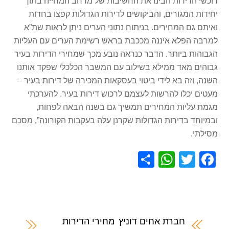
רוכשי הדירות הבינו את החשיבות של מרחב המחייה בתוך
יחידות המגורים, והביקושים לדירות הגדולות קפצו בחדות
ואיתם גם המחירים. בניתוח נתוני הערים ניתן לראות שת”א
למרבה הפלא איננה מככבת בראש רשימת הערים עם העליות
הגבוהות ביותר. הדבר כנראה נובע מכך שמחירי הדירות בעיר
גבוהים מאד ממילא בשילוב עם המשבר הכלכלי שפקד אותנו
השנה, וזה בא לידי ביטוי בעסקאות המכירה של דירות בעיר –
מעטים יכלו להרשות לעצמם לרכוש דירות בעיר. להערכתי
מגמת עליות המחירים תמשיך גם בשנה הבאה לפחות,
ובמיוחד בדירות הגדולות שקרנן עלה בעקבות הקורונה”, מסכם
מסילתי.
S
W
T
F
h
h
wi
a
ar
at
tt
c
e
s
er
e
A
b
חברת אחים דוניץ
מחירי הדירות