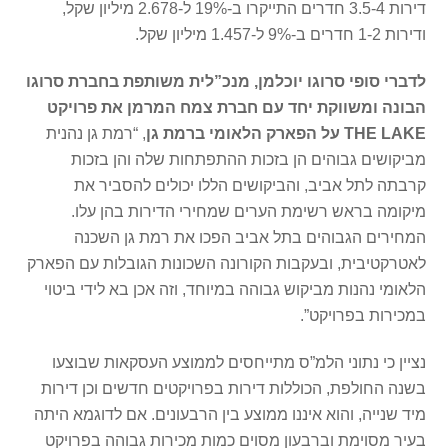
דירות 3.5-4 חדרים התייקרו ב-19% ל-2.678 מיליון שקל,
ודירות 1-2 חדרים ב-9% ל-1.457 מיליון שקל.
לדברי סופי סרוגו יוכלמן, מנכ”לית משותפת בחברת סרוגו
הבונה ומשווקת יחד עם חברת צמח המרמן את פרויקט
THE LAKE
על הפארק הלאומי ברמת גן
, “רמת גן נהנית
מביקושים גבוהים הן בזכות ההתפתחות שלה והן בזכות
קרבתה לתל אביב, והביקושים הללו יכולים להסביר את
מיקומה בראש רשימת הערים שמחירי הדירות בהן עלו.
המחירים הגבוהים בתל אביב הפכו את רמת גן השכנה
לאטרקטיבית, ובעקבות הקורונה השכונות הגובלות עם הפארק
הלאומי נהנות מביקוש גבוהה במיוחד, וזה אכן בא לידי ביטוי
במכירות בפרויקט”.
נציין כי נתוני הלמ”ס מתייחסים לממוצע העסקאות שבוצעו
בשנה החולפת, הכוללות דירות בפרויקטים חדשים וכן דירות
מיד שנייה, והוא איננו ממוצע בין הרבעונים. אם לדוגמא היתה
בעיר מסוימת וברבעון מסוים כמות מכירות גבוהה בפרויקט