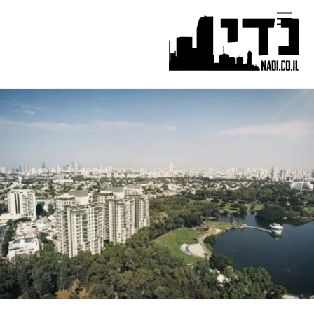
Ski
Menu
t
conten