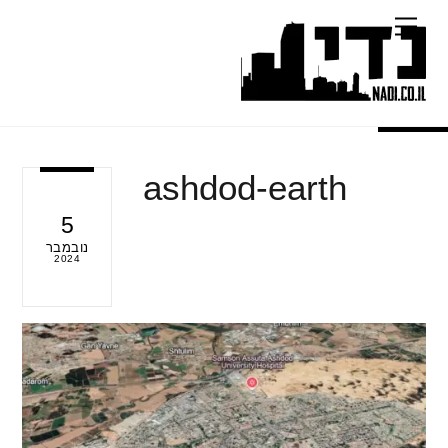
Ski
Menu
t
conten
ashdod-earth
5
נובמבר
2024