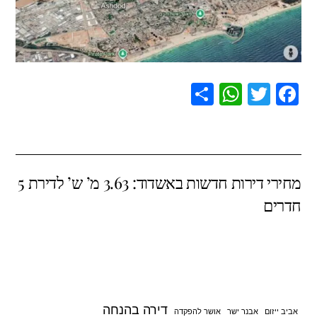
S
W
T
F
h
h
wi
a
ar
at
tt
c
e
s
er
e
מחירי דירות חדשות באשדוד: 3.63 מ’ ש’ לדירת 5
A
b
חדרים
p
o
p
o
k
דירה בהנחה
אביב ייזום
אבנר ישר
אושר להפקדה