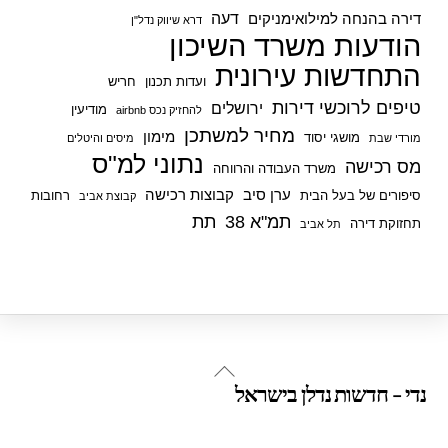
דעה
דירה בהנחה למילואימניקים
דרא שיווק נדל"ן
הודעות משרד השיכון
התחדשות עירונית
ועדות תכנון
חריש
טיפים לרוכשי דירות
ירושלים
מודיעין
להחזיק נכס airbnb
מחיר למשתכן
מימון
מושגי יסוד
מורדי שבת
מיסים והיטלים
נתוני למ"ס
מס רכישה
משרד העבודה והרווחה
ערן סיב
קבוצות רכישה
סיפורים של בעל הבית
רחובות
קבוצת אביב
תמ"א 38
תת
תחזוקת דירה
תל אביב
Back
נדי - חדשות נדלן בישראל
To
Top