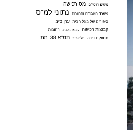
מס רכישה
p
מיסים והיטלים
נתוני למ"ס
משרד העבודה והרווחה
ערן סיב
סיפורים של בעל הבית
קבוצות רכישה
רחובות
קבוצת אביב
תמ"א 38
תת
תחזוקת דירה
תל אביב