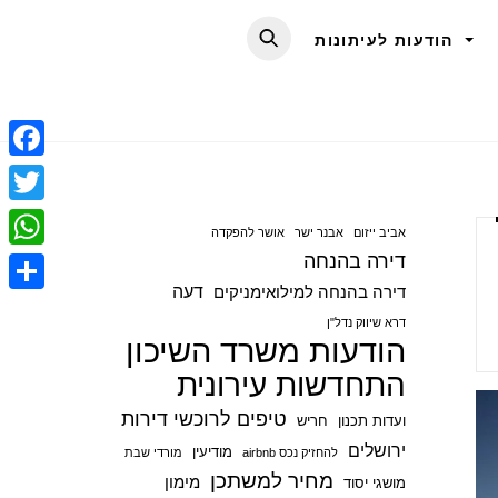
הודעות לעיתונות
F
a
T
אביב ייזום
אבנר ישר
אושר להפקדה
c
w
דירה בהנחה
W
e
i
דעה
דירה בהנחה למילואימניקים
h
S
b
t
דרא שיווק נדל"ן
a
הודעות משרד השיכון
h
o
t
t
התחדשות עירונית
a
o
e
s
r
טיפים לרוכשי דירות
ועדות תכנון
חריש
k
r
A
e
ירושלים
מודיעין
להחזיק נכס airbnb
מורדי שבת
p
מחיר למשתכן
מימון
מושגי יסוד