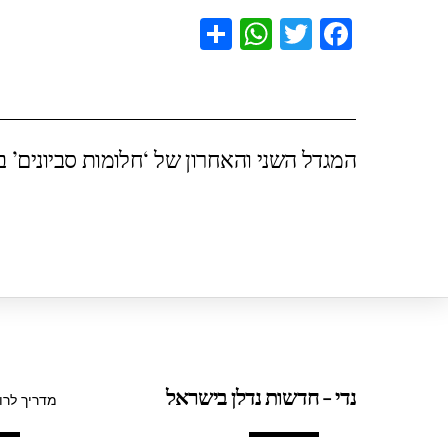
S
W
T
F
h
h
wi
a
ar
at
tt
c
e
s
er
e
המגדל השני והאחרון של ‘חלומות סביונים’ 
A
b
p
o
p
o
k
נדי - חדשות נדלן בישראל
מדריך לרו