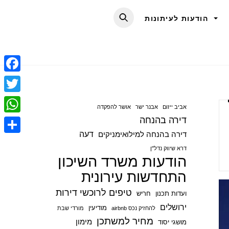
הודעות לעיתונות
F
a
T
אביב ייזום
אבנר ישר
אושר להפקדה
c
w
דירה בהנחה
W
e
i
דעה
דירה בהנחה למילואימניקים
h
S
b
t
דרא שיווק נדל"ן
a
הודעות משרד השיכון
h
o
t
t
התחדשות עירונית
a
o
e
s
r
טיפים לרוכשי דירות
ועדות תכנון
חריש
k
r
A
e
ירושלים
מודיעין
להחזיק נכס airbnb
מורדי שבת
p
מחיר למשתכן
מימון
מושגי יסוד