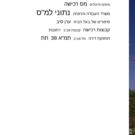
מס רכישה
p
מיסים והיטלים
נתוני למ"ס
משרד העבודה והרווחה
ערן סיב
סיפורים של בעל הבית
קבוצות רכישה
רחובות
קבוצת אביב
תמ"א 38
תת
תחזוקת דירה
תל אביב