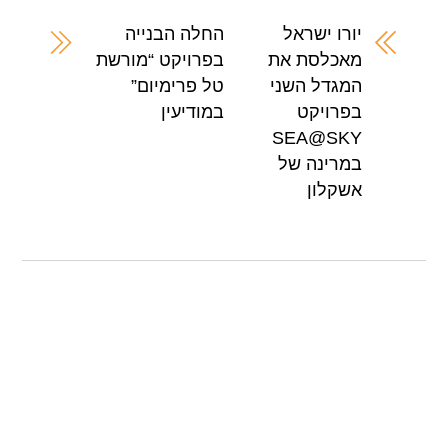
e
s
er
e
A
b
יורו ישראל
החלה הבנייה
מאכלסת את
בפרויקט “מורשת
p
o
המגדל השני
טל פרימיום”
p
o
בפרויקט
במודיעין
k
SEA@SKY
במרינה של
אשקלון