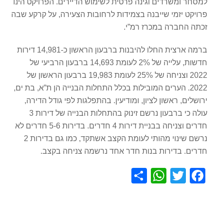
למסחר ומשרדים וגינה פרטית לשימוש הדיירים. הפרויקט הינו
פרויקט יזמי שייבנה בצמידות לרחובות הצעירה, על קרקע שבה
זכתה החברה במכרז רמ”י.
ברמה ארצית החלו להיבנות ברבעון הראשון כ-14,981 דירות
חדשות, עלייה של 2% לעומת 14,693 ברבעון הרביעי של
2022 וצניחה של 25% לעומת 19,983 ברבעון הראשון של
2022. הערים המובילות בכלל התחלות הבנייה הן ת”א, בת ים,
ירושלים, ראשון לציון, ומודיעין. בהתפלגות לפי גודל הדירה,
עולה כי ברבעון נרשם זינוק בהתחלות הבנייה של דירות 3
חדרים וצניחה בבניית דירות 4 חדרים. בדירות 5-6 חדרים לא
נרשם שינוי מהותי לעומת הקצב אשתקד, כמו גם בדירות 2
חדרים. בדירות בנות חדר אחד נרשמה צניחה בקצב.
S
W
T
F
h
h
wi
a
ar
at
tt
c