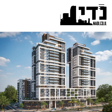
Ski
Menu
t
conten