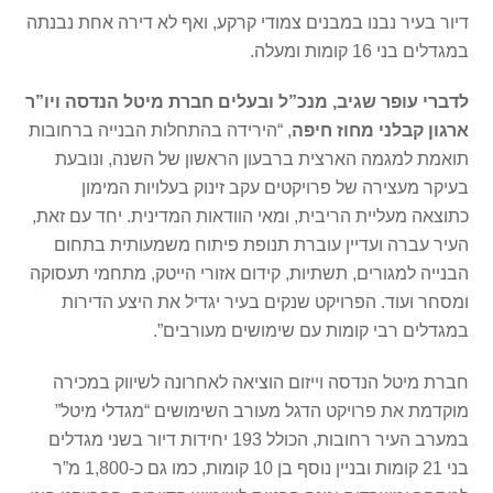
דיור בעיר נבנו במבנים צמודי קרקע, ואף לא דירה אחת נבנתה
במגדלים בני 16 קומות ומעלה.
לדברי עופר שגיב, מנכ”ל ובעלים חברת מיטל הנדסה ויו”ר
ארגון קבלני מחוז חיפה
, “הירידה בהתחלות הבנייה ברחובות
תואמת למגמה הארצית ברבעון הראשון של השנה, ונובעת
בעיקר מעצירה של פרויקטים עקב זינוק בעלויות המימון
כתוצאה מעליית הריבית, ומאי הוודאות המדינית. יחד עם זאת,
העיר עברה ועדיין עוברת תנופת פיתוח משמעותית בתחום
הבנייה למגורים, תשתיות, קידום אזורי הייטק, מתחמי תעסוקה
ומסחר ועוד. הפרויקט שנקים בעיר יגדיל את היצע הדירות
במגדלים רבי קומות עם שימושים מעורבים”.
חברת מיטל הנדסה וייזום הוציאה לאחרונה לשיווק במכירה
מוקדמת את פרויקט הדגל מעורב השימושים “מגדלי מיטל”
במערב העיר רחובות, הכולל 193 יחידות דיור בשני מגדלים
בני 21 קומות ובניין נוסף בן 10 קומות, כמו גם כ-1,800 מ”ר