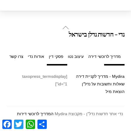
Back
נדי - חדשות נדלן בישראל
To
Top
מדריך לרוכשי דירה
עיצוב נטו
פסקי דין
אודות נדי
צרו קשר
Mydira - מדריך לקניית דירה
[taxopress_termsdisplay
שאלות ותשובות על נדל"ן
id="1"]
הוצאת מיל
נדי אתר חדשות נדל"ן - מקבוצת Mydira
המדריך לרוכשי דירות
F
T
W
S
a
w
h
h