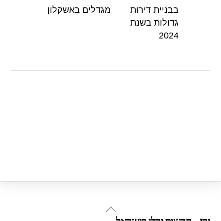
p
o
בבניית דירות
מגדלים באשקלון
p
o
גדולות בשנת
k
2024
Back
נדי - חדשות נדלן בישראל
To