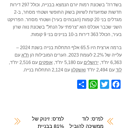
בשדרה” בשכונת רמות יורם הנמצא בבנייה, וכולל 297 דירות
חדשות שמיועדות לשיווק בשוק החופשי ושטחי מסחר, ב-2
מגדלים בני 20 קומות (הגבוהים בעיר) ושטחי מסחר. הפרויקט
השני שכבר אוכלס הוא “צרפתי על הנחל” בשכונת נווה שרון
בעיר, הכולל 363 דירות ב-10 בניינים בני 9 קומות.
ברמה ארצית היו 65.5 אלף התחלות בנייה בשנת 2024 –
עלייה של 2.2% לעומת 2023. הערים המובילות הן
ת”א
עם
6,363 יח”ד,
ירושלים
עם 5,180 יח”ד,
אופקים
עם 2,516 יח”ד,
לוד
עם 2,494 יח”ד
ואשקלון
עם 2,124 התחלות בנייה.
S
W
T
F
h
h
wi
a
ar
at
tt
c
e
s
er
e
A
b
למ”ס: לוד
למ”ס: זינוק של
ממשיכה להוביל
81% בבניית