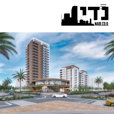
Ski
Menu
t
conten