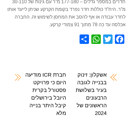
חדרים במספר גדלים – 177-180 מ”ר עם גינות של 30-110
מ”ר. היח”ד כוללות חדר נפרד בקומת הקרקע שניתן לייעד אותו
לחדר עבודה או אף להסב את המחסן לשימוש זה. החברה
אכלסה עד כה 78 מתוך 91 צמודי קרקע.
S
W
T
F
h
h
wi
a
ar
at
tt
c
e
s
er
e
A
b
אשקלון: זינוק
חברת ICR מודיעה
בבנייה לגובה
היום כי פרויקט
p
o
בעיר בשלושת
פסטורל בקרית
p
o
הרבעונים
היובל בירושלים
k
הראשונים של
קיבל היתר בנייה
2024
מלא