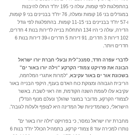
בהתפלגות לפי קומות, עולה כי 195 יח”ד החלו להיבנות
במגדלים בני 16 קומות ומעלה, 76 יח”ד בבניינים בני 9 קומות,
ו-57 יח”ד בבניינים בני 11-15 קומות. בהתפלגות לפי גודל
הדירה, עולה כי היו 134 התחלות בנייה לדירות בנות 4 חדרים,
102 דירות 3 חדרים, 91 דירות 5 חדרים ו-39 דירות בנות 6
חדרים ויותר.
לדברי עפרה חדד, סמנכ”לית ובעלי חברת יורו ישראל
הבונה את פרויקט צמודי הקרקע “וילה יורו באור ים”
בשכונת אור ים באור עקיבא
, “למרות אתגרי המלחמה,
הריבית הגבוהה ומצוקת כוח האדם בענף, היקפי הבנייה באור
עקיבא עלו לעומת השנה הקודמת, וזה ראוי לשבח. באשר
לצמודי הקרקע, מדובר במוצר שהולך ונעלם מנוף הנדל”ן
הישראלי, כשהמדיניות של המדינה היא לצופף ולעלות לגובה”.
מחברת יורו ישראל נמסר, כי בפרויקט “וילה יורו באור ים”
נותרו למכירה עוד 8 צמודי קרקע, בתמהיל הכולל יח”ד בנות 6