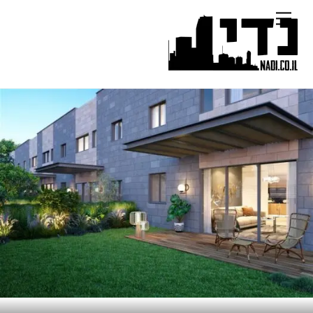
Ski
Menu
t
conten