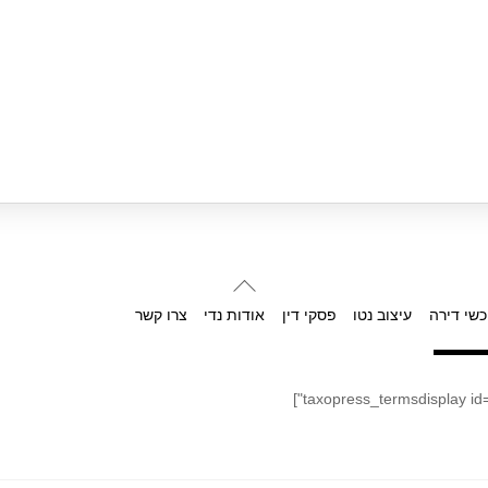
Back
To
כשי דירה
עיצוב נטו
פסקי דין
אודות נדי
צרו קשר
Top