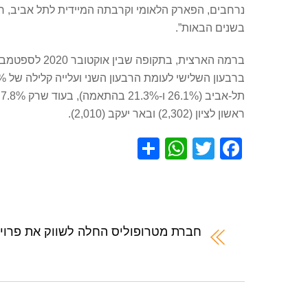
נרחבים, הפארק הלאומי וקרבתה המיידית לתל אביב, ר
בשנים הבאות”.
ראשון לציון (2,302) ובאר יעקב (2,010).
S
W
T
F
h
h
wi
a
ar
at
tt
c
e
s
er
e
A
b
חברת מטרופוליס החלה לשווק את פרויק
p
o
p
o
k