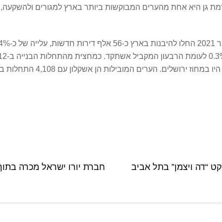
מת גן היא אחת מהערים המבוקשות ביותר בארץ למגורים ולהשקעה, ו
ט “דה ויצמן” בתל אביב
חברת יורו ישראל מכרה בתוך חודשיים 34 קוטג’ים 