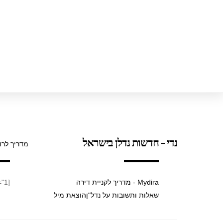
נדי - חדשות נדלן בישראל
מדריך לרו
Mydira - מדריך לקניית דירה
[taxopress_termsdisplay id="1"]
שאלות ותשובות על נדל"ן
הוצאת מיל