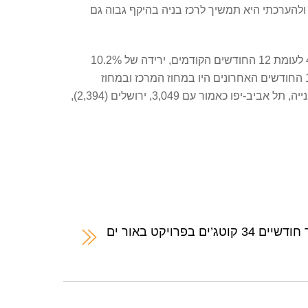
להערכתי היא תמשיך לרכז בניה בהיקף גבוה גם
ברמה הארצית, בתקופה שבין אוקטובר 2020 לספטמבר 2021 החלו להיבנות בארץ כ-56 אלף דירות חדשות, עלייה של כ-4% לעומת 12 החודשים הקודמים, ירידה של 10.2%
ברבעון השלישי לעומת הרבעון השני ועלייה קלילה של 0.3% לעומת הרבעון המקביל אשתקד. כמחצית מהתחלות הבנייה ב-12 החודשים האחרונים היו במחוז המרכז ובמחוז
תל-אביב (26.1% ו-21.3% בהתאמה), בעוד שרק 7.8% היו במחוז ירושלים. הערים המובילות הן אשקלון עם 4,108 התחלות בנייה, תל אביב-יפו כאמור עם 3,049, ירושלים (2,394),
בפרויקט באור ים