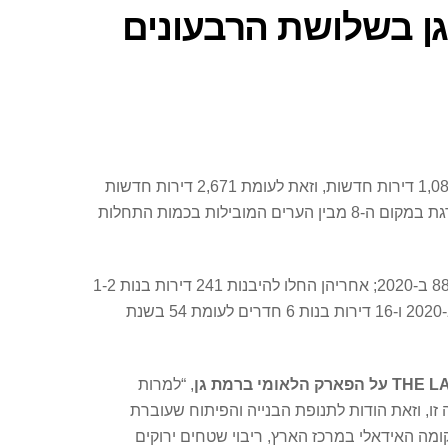
ברמת גן בשלושת הרבעונים
מסתמנת ירידה בהתחלות הבנייה של דירות חדשות ברמת גן: בשלושת הרבעונים הראשונים של 2021 החלו להיבנות בעיר 1,085 דירות חדשות, וזאת לעומת 2,671 דירות חדשות
שהחלו להיבנות בה בכל שנת 2020 – כך עולה מניתוח נתוני הלשכה המרכזית לסטטיסטיקה שפורסמו לאחרונה. רמת גן מדורגת במקום ה-8 מבין הערים המובילות בכמות התחלות
מהתפלגות הנתונים לפי סוגי דירות ניתן לראות כי החלו להיבנות 522 דירות בנות 3 חדרים ברמת גן מתחילת 2021, לעומת 888 ב-2020; אחריהן החלו להיבנות 241 דירות בנות 1-2
חדרים לעומת 317 ב-2020; כ-174 דירות בנות 5 חדרים לעומת 465 בשנה הקודמת; 132 דירות 4 חדרים ויותר לעומת 947 ב-2020 ו-16 דירות בנות 6 חדרים לעומת 54 בשנת
THE L
על הפארק הלאומי ברמת גן
, “למרות
ו, וזאת הודות לתנופת הבנייה והפיתוח שעוברת
ומה האידאלי במרכז הארץ, ריבוי שטחים ירוקים