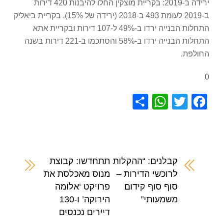
ירידה ב-2019: בקריית מוצקין החלו להיבנות 420 דירות
ב-2019 לעומת 493 ב-2018 (ירידה של 15%), בקריית ביאליק
התחלות הבנייה ירדו ב-49% ל-107 דירות ובקריית אתא
התחלות הבנייה ירדו ב-58% והסתכמו ב-221 דירות בשנה
החולפת.
0
S
W
T
F
h
h
wi
a
ar
at
tt
c
e
s
er
e
A
b
קבלנים: “ההקלות
תתחדשו: קבוצת
לרוכשי הדירות –
מנוס מאכלסת את
p
o
סוף סוף קידום
פרויקט ‘אלומה
p
o
משמעותי”
הירוקה’ ו-130
k
דיירים נכנסים