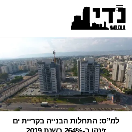
Ski
Menu
t
conten
למ”ס: התחלות הבנייה בקריית ים
זינקו ב-264% בשנת 2019