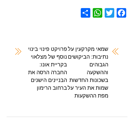
S
W
T
F
h
h
wi
a
ar
at
tt
c
e
s
er
e
A
b
שמאי מקרקעין על
פרויקט פינוי בינוי
נתיבות: הביקושים
נוסף של מצלאוי
p
o
הגבוהים
בקריית אונו:
p
o
וההשקעה
החברה הרסה את
k
בשכונות החדשות
הבניינים הישנים
שמות את העיר על
ברחוב הרימון
מפת ההשקעות