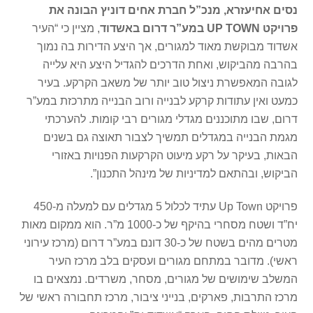
נסים אחיעזרא, מנכ”ל חברת אחים דוניץ הבונה את
פרויקט
UP TOWN
במע”ר דרום באשדוד
, מציין כי “העיר
אשדוד מבוקשת מאוד למגורים, אך היצע הדירות בה נמוך
בהרבה מהביקוש, ואחת הדרכים להגדיל היצע היא עלייה
לגובה המאפשרת ניצול טוב יותר של משאב הקרקע. בעיר
כמעט ואין עתודות קרקע לבנייה ורוב הבנייה מתרכזת במע”ר
דרום, שבו מתוכננים מגדלי מגורים רבי קומות. להערכתי
מגמת הבנייה במגדלים תמשיך לצבור תאוצה גם בשנים
הבאות, בעיקר על רקע מיעוט הקרקעות הפנויות באזורי
הביקוש, ובהתאם למדיניות של מינהל התכנון”.
פרויקט Up Town עתיד לכלול 5 מגדלים עם למעלה מ-450
יח”ד ושטח מסחרי בהיקף של כ-1000 מ”ר. הוא ממקום מאות
מטרים מהים בשטח של כ-30 דונם במע”ר דרום (מרכז עירוני
ראשי). מדובר במתחם מגורים ועסקים בלב מרכז העיר
המשלב שימושים של מגורים, מסחר, משרדים. נמצאים בו
מרכז התרבות, פארקים, בנייני ציבור, מרכז תחבורה ראשי של