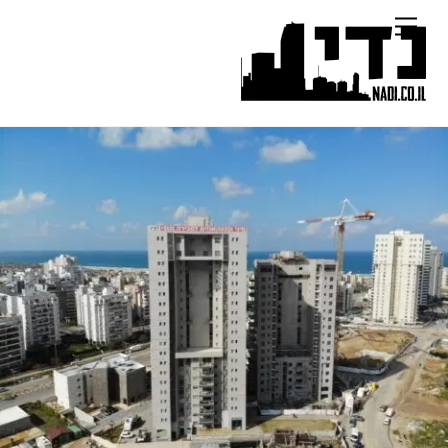
Ski
Menu
t
conten