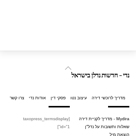
Back
נדי - חדשות נדלן בישראל
To
Top
מדריך לרוכשי דירה
עיצוב נטו
פסקי דין
אודות נדי
צרו קשר
Mydira - מדריך לקניית דירה
[taxopress_termsdisplay
שאלות ותשובות על נדל"ן
id="1"]
הוצאת מיל