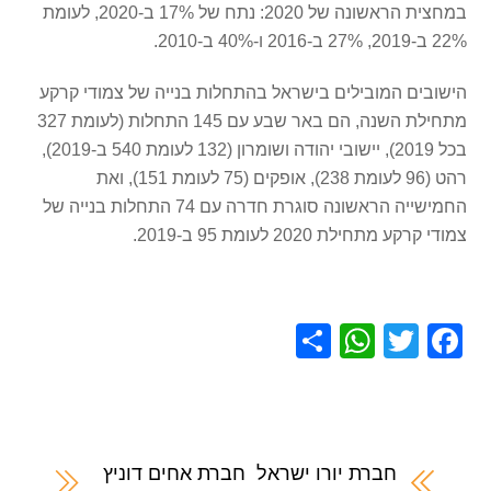
במחצית הראשונה של 2020: נתח של 17% ב-2020, לעומת
22% ב-2019, 27% ב-2016 ו-40% ב-2010.
הישובים המובילים בישראל בהתחלות בנייה של צמודי קרקע
מתחילת השנה, הם באר שבע עם 145 התחלות (לעומת 327
בכל 2019), יישובי יהודה ושומרון (132 לעומת 540 ב-2019),
רהט (96 לעומת 238), אופקים (75 לעומת 151), ואת
החמישייה הראשונה סוגרת חדרה עם 74 התחלות בנייה של
צמודי קרקע מתחילת 2020 לעומת 95 ב-2019.
S
W
T
F
h
h
wi
a
ar
at
tt
c
e
s
er
e
A
b
חברת יורו ישראל
חברת אחים דוניץ