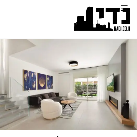
Ski
Menu
t
conten