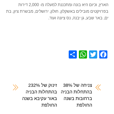
הארץ, וכיום היא בונה ומתכננת למעלה מ- 2,000 דירות
בפרויקטים מובילים באשקלון, חולון, ירושלים, מבשרת ציון, בת
ים, באר שבע, גן יבנה, נס ציונה ועוד.
S
W
T
F
h
h
wi
a
ar
at
tt
c
e
s
er
e
A
b
צניחה של 38%
זינוק של 232%
בהתחלות הבניה
בהתחלות הבניה
p
o
ברחובות בשנה
באור עקיבא בשנה
p
o
החולפת
החולפת
k