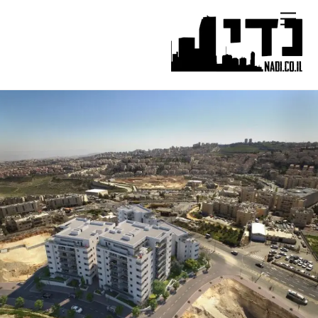
Ski
Menu
t
conten