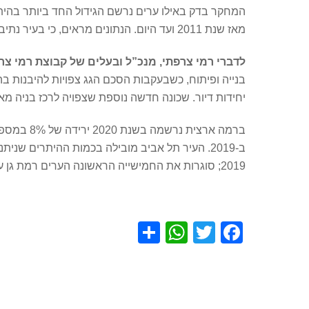
המחקר בדק באילו ערים נרשם הגידול החד ביותר בהיתר
מאז שנת 2011 ועד היום. הנתונים מראים, כי בעיר נתיבות ניתנו בעשור האחרון 6,201 היתרי בנייה, מה שמציב אותה במקום ה-22 בארץ מבין הערים המובילות.
לדברי רמי צרפתי, מנכ”ל ובעלים של קבוצת רמי צר
יחידות דיור. שכונה חדשה נוספת שצפויה לרכז בניה מאסיבית היא רמות יורם שת
2019; סוגרות את החמישייה הראשונה הערים רמת גן עם עלייה של 12% בכמות ההיתרים ל-2501 וראשון לציון עם זינוק של 80% ל-2309 היתרים.
S
W
T
F
h
h
wi
a
ar
at
tt
c
e
s
er
e