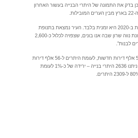
כן בדק את התמונה של היתרי הבנייה בעשור האחרון
, “להערכתי הירידה בכמות היתרי הבנייה בנתיבות ב-2020 היא זמנית בלבד. העיר נמצאת בתנופת
בנייה ופיתוח, כשבעקבות הסכם הגג צפויות להיבנות בה בעשור הקרוב מעל ל-13,000 דירות. כיום חלק משמעותי ממנה בשכונת נווה שרון שבה אנו בונים, שצפויה לכלול כ-2,600
ברמה ארצית נרשמה בשנת 2020 ירידה של 8% במספר היתרי הבנייה שניתנו לדירות חדשות בישראל – ניתנו היתרים ל-51.6 אלף דירות חדשות, לעומת היתרים ל-56 אלף דירות
ב-2019. העיר תל אביב מובילה בכמות ההיתרים שניתנו בשנת 2020 עם 4037 – ירידה של 8% לעומת שנת 2019; בירושלים ניתנו 2636 היתרי בנייה – ירידה של כ-1% לעומת