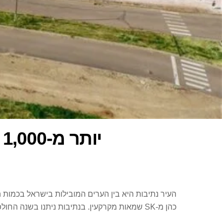
יותר מ-1,000 היתרי בנייה ניתנו בעיר נתיבות בשנת 2020
כהן מ-SK שמאות מקרקעין. בנתיבות ניתנו בשנה החולפת 1,051 היתרים – ירידה של 7% לעומת 1,134 היתרים שניתנו ב-2019.