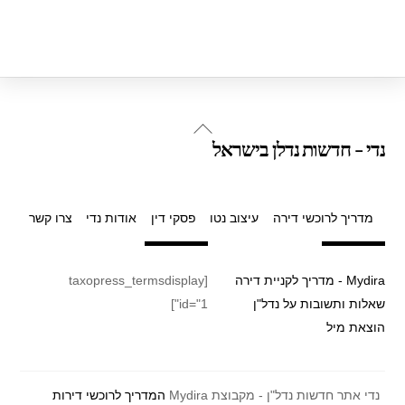
Back
נדי - חדשות נדלן בישראל
To
Top
מדריך לרוכשי דירה
עיצוב נטו
פסקי דין
אודות נדי
צרו קשר
Mydira - מדריך לקניית דירה
[taxopress_termsdisplay
שאלות ותשובות על נדל"ן
id="1"]
הוצאת מיל
נדי אתר חדשות נדל"ן - מקבוצת Mydira
המדריך לרוכשי דירות