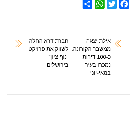
S
W
T
F
h
h
wi
a
ar
at
tt
c
e
s
er
e
A
b
אילת יצאה
חברת דרא החלה
ממשבר הקורונה:
לשווק את פרויקט
p
o
כ-100 דירות
“נוף ציון”
p
o
נמכרו בעיר
בירושלים
k
במאי-יוני