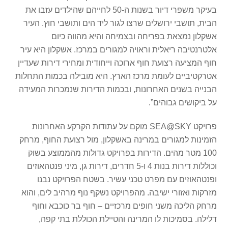
בעיקר משפרי דיור בשנות ה-50 לחייהם שהילדים עזבו את
הבית, תושבי ירושלים שרצו לגור ליד הים ותושבי חוץ. העיר
אשקלון נמצאת בפריחה ובצמיחה והיא מהווה כיום
אלטרנטיבה ריאלית וראויה למגורים במרכז. אשקלון היא עיר
חוף המציעה רצועת חוף ארוכה וייחודית ומחירי דירות שעדיין
אטרקטיביים לעומת מרכז הארץ. היא מובילה בכמות התחלות
הבנייה בשנים האחרונות, ובכמות הדירות שנמכרות המעידה
על ביקושים גבוהים”.
פרויקט SEA@SKY מוקם על עתודות הקרקע האחרונות
הזמינות למגורים במרינה באשקלון, מול רצועת החוף, מרחק
100 מטר מהים. הדירות בפרויקט גדולות מהממוצע בשוק
וכוללות דירות בנות 4 ו-5 חדרים, דירות גן, מיני פנטהאוזים
ופנטהאוזים עם מפרט טכני עשיר. בשטח הפרויקט נבנו
מזרקות ואזורי ישיבה. מהפרויקט נשקף נוף מרהיב לים, והוא
מרחק הליכה משני חופים מרכזיים – חוף בר כוכבא וחוף
דלילה. בסמיכות לו המרינה והטיילת הכוללת בתי קפה,