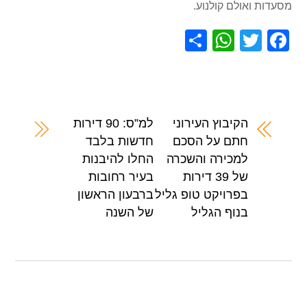
מסעדות ואולם קולנוע.
S
W
T
F
h
h
wi
a
ar
at
tt
c
e
s
er
e
A
b
הקיבוץ העירוני
למ”ס: 90 דירות
חתם על הסכם
חדשות בלבד
p
o
למכירה והשכרה
החלו להיבנות
p
o
של 39 דירות
בעיר רחובות
k
בפרויקט טופ גליל
ברבעון הראשון
בנוף הגליל
של השנה