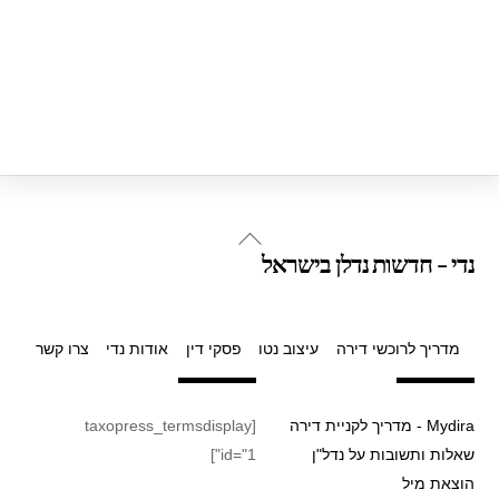
Back
נדי - חדשות נדלן בישראל
To
Top
מדריך לרוכשי דירה
עיצוב נטו
פסקי דין
אודות נדי
צרו קשר
Mydira - מדריך לקניית דירה
[taxopress_termsdisplay
שאלות ותשובות על נדל"ן
id="1"]
הוצאת מיל