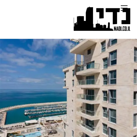
Ski
Menu
t
conten