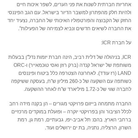
אחריות חברתית לשנות את פני הערים, לשפר איכות חיים
ולהיות חלק מהפתרון למשבר הדיור בישראל. עם הגב הפיננסי
החזק של הקבוצה והפורטפוליו האיכותי של החברה, נצעיד יחד
את החברה לשיאים חדשים ונביא לצמיחה של הפעילות”.
על חברת ICR:
ICR, בניהולה של דלית רביב, הינה חברת יזמות נדל”ן בבעלות
משותפת של ישראל קנדה (ברק רוזן ואסי טוכמאייר) ו-ORC
LAND (רז עודד). לאחרונה הצטרפה כלל ביטוח ופיננסים
כשותפה עם השקעה של כ-260 מיליון ש”ח, בעסקה ששיקפה
לחברה שווי של כ-1.72 מיליארד ש”ח לאחר ההשקעה.
החברה מתמחה בייזום פרויקטי מגורים – הן בקנה מידה רחב
לכלל הציבור והן בפרויקטי יוקרה – ופועלת במוקדים מרכזיים
ברחבי הארץ, בהם: תל אביב-יפו, גבעתיים, רמת גן, רמת
השרון, הרצליה, נתניה, בת ים ירושלים ועוד.