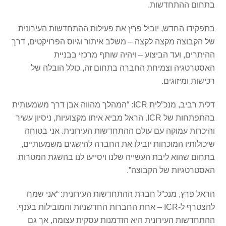
בתחום ההתחדשות.
בתפקידו החדש, יוביל פרץ את פעילות ההתחדשות העירונית
של הקבוצה מקצה לקצה – משלב איתור וגיוס הפרויקטים, דרך
ההיתרים, ועד הביצוע – ויהיה שותף מרכזי בבניית
האסטרטגיה וצמיחת החברה בתחום זה, כולל הובלה של
רכישות ומיזוגים.
דלית רביב, מנכ”לית ICR: “המהלך מהווה אבן דרך משמעותית
בהתפתחות של ICR. הראל מביא איתו מקצועיות, ניסיון עשיר
והיכרות עמוקה עם עולם ההתחדשות העירונית. אני בטוחה
שיכולותיו המוכחות יובילו את החברה להישגים משמעותיים,
בתחום שהוא ליבת העשייה שלנו ויסייעו לנו בהשגת המטרות
האסטרטגיות של הקבוצה”.
הראל פרץ, מנכ”ל חברת ההתחדשות העירונית: “אני שמח
להצטרף ל-ICR – אחת החברות החדשניות והמובילות בענף.
ההתחדשות העירונית היא הזדמנות עסקית עצומה, אך גם