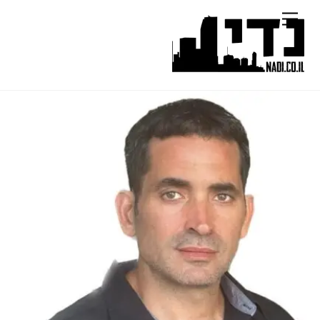
Ski
Menu
t
conten