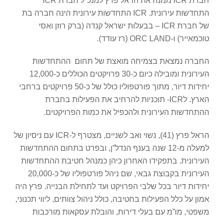
חברת ICR ממנה את הראל פרץ למנכ”ל חברת ICR
התחדשות עירונית. ICR התחדשות עירונית הינה חברה בת
של חברת ICR – בבעלות ישראל קנדה (ברק רוזן ואסי
טוכמאייר) ו-ORC LAND (רז עודד).
החברה נמצאת בצמיחה מואצת של תחום ההתחדשות
העירונית ומובילה כיום כ-30 פרויקטים הכוללים כ-12,000
יחידות דיור, מתוך פורטפוליו כולל של כ-50 פרויקטים ברחבי
הארץ. לICR- תוכניות להרחיב את הפעילות בחברת
ההתחדשות העירונית ולהכפיל את כמות הפרויקטים.
הראל פרץ (41), נשוי ואב לשניים, מצטרף ל-ICR עם ניסיון של
למעלה מ-12 שנה בענף הנדל”ן, ובפרט בתחום ההתחדשות
העירונית. בתפקידו האחרון כיהן כמנהל חטיבת ההתחדשות
העירונית בקבוצת גבאי, שם ניהל פורטפוליו של כ-20,000
יחידות דיור בכל שלבי הפרויקט ועד לתחילת הבנייה. פרץ היה
אמון על כלל הפעילות בחטיבה, כולל ניהול צוותים, ליווי תכנוני,
משפטי, מו”מ עם בעלי דירות, והובלת עסקאות מורכבות