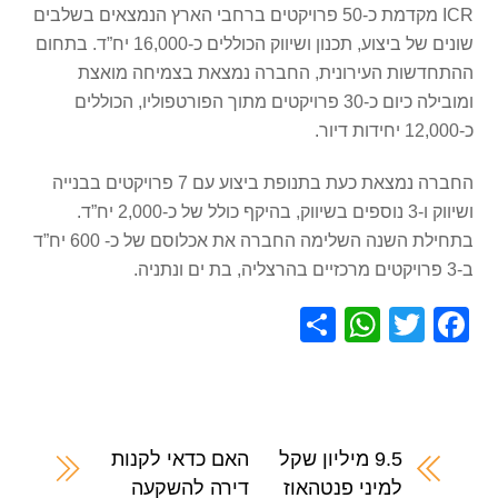
ICR מקדמת כ-50 פרויקטים ברחבי הארץ הנמצאים בשלבים
שונים של ביצוע, תכנון ושיווק הכוללים כ-16,000 יח”ד. בתחום
ההתחדשות העירונית, החברה נמצאת בצמיחה מואצת
ומובילה כיום כ-30 פרויקטים מתוך הפורטפוליו, הכוללים
כ-12,000 יחידות דיור.
החברה נמצאת כעת בתנופת ביצוע עם 7 פרויקטים בבנייה
ושיווק ו-3 נוספים בשיווק, בהיקף כולל של כ-2,000 יח”ד.
בתחילת השנה השלימה החברה את אכלוסם של כ- 600 יח”ד
ב-3 פרויקטים מרכזיים בהרצליה, בת ים ונתניה.
S
W
T
F
h
h
wi
a
ar
at
tt
c
e
s
er
e
A
b
9.5 מיליון שקל
האם כדאי לקנות
למיני פנטהאוז
דירה להשקעה