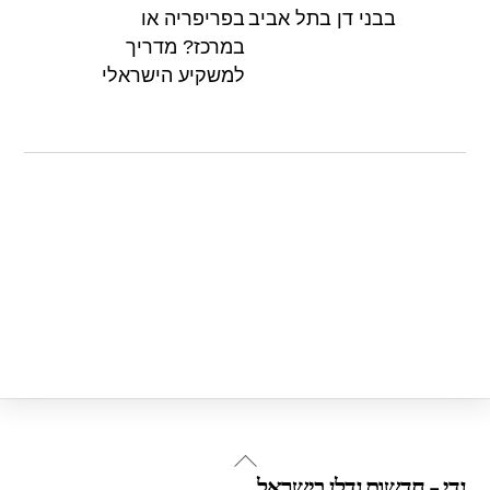
p
o
בבני דן בתל אביב
בפריפריה או
p
o
במרכז? מדריך
k
למשקיע הישראלי
Back
נדי - חדשות נדלן בישראל
To