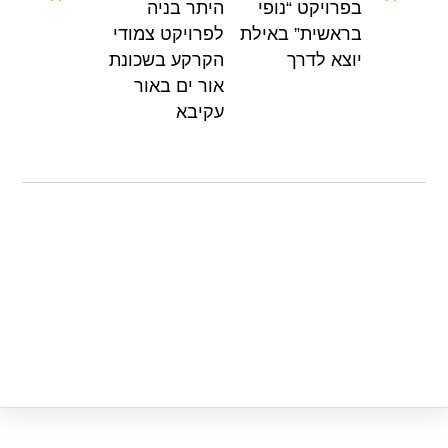
בפרויקט “נופי
היתר בניה
p
o
בראשית” באילת
לפרויקט צמודי
p
o
יוצא לדרך
הקרקע בשכונת
k
אור ים באור
עקיבא