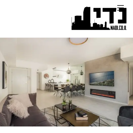
Ski
Menu
t
conten