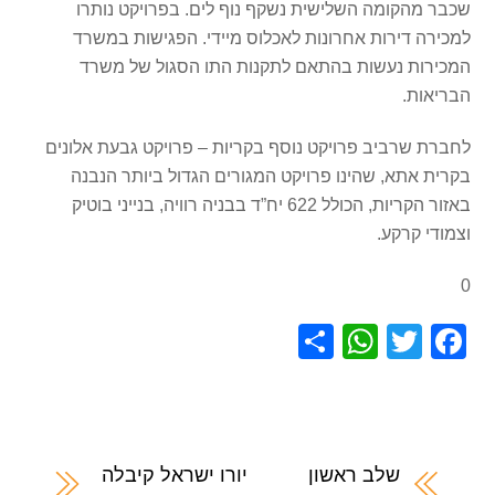
שכבר מהקומה השלישית נשקף נוף לים. בפרויקט נותרו
למכירה דירות אחרונות לאכלוס מיידי. הפגישות במשרד
המכירות נעשות בהתאם לתקנות התו הסגול של משרד
הבריאות.
לחברת שרביב פרויקט נוסף בקריות – פרויקט גבעת אלונים
בקרית אתא, שהינו פרויקט המגורים הגדול ביותר הנבנה
באזור הקריות, הכולל 622 יח”ד בבניה רוויה, בנייני בוטיק
וצמודי קרקע.
0
S
W
T
F
h
h
wi
a
ar
at
tt
c
e
s
er
e
A
b
שלב ראשון
יורו ישראל קיבלה