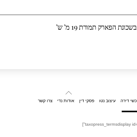
Back
To
כשי דירה
עיצוב נטו
פסקי דין
אודות נדי
צרו קשר
Top