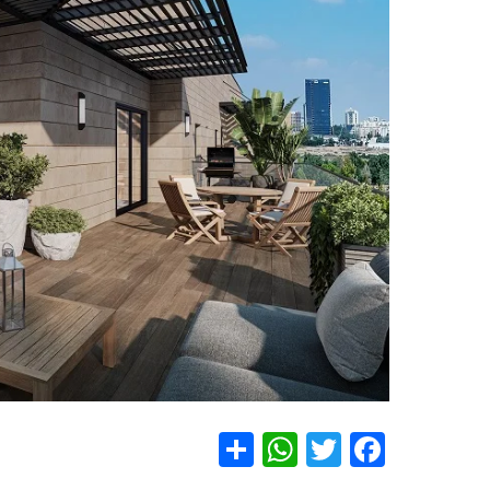
S
W
T
F
h
h
wi
a