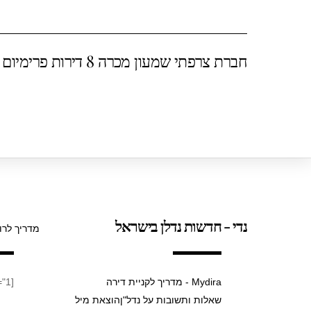
ar
at
tt
c
e
s
er
e
חברת צרפתי שמעון מכרה 8 דירות פרימיום בשכונת הפארק תמורת 19 מ’ ש’
A
b
p
o
p
o
k
נדי - חדשות נדלן בישראל
מדריך לרו
Mydira - מדריך לקניית דירה
[taxopress_termsdisplay id="1"]
שאלות ותשובות על נדל"ן
הוצאת מיל