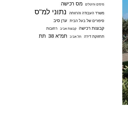
מס רכישה
p
מיסים והיטלים
נתוני למ"ס
משרד העבודה והרווחה
ערן סיב
סיפורים של בעל הבית
קבוצות רכישה
רחובות
קבוצת אביב
תמ"א 38
תת
תחזוקת דירה
תל אביב