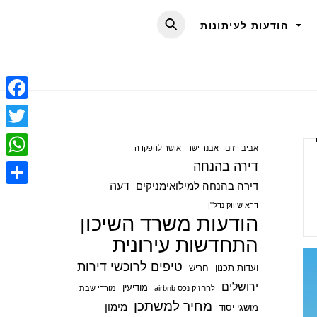
הודעות לעיתונות
F
a
T
אביב ייזום
אבנר ישר
אושר להפקדה
c
w
דירה בהנחה
W
e
i
דעה
דירה בהנחה למילואימניקים
h
S
b
t
דרא שיווק נדל"ן
a
הודעות משרד השיכון
h
o
t
t
התחדשות עירונית
a
o
e
s
r
טיפים לרוכשי דירות
ועדות תכנון
חריש
k
r
A
e
ירושלים
מודיעין
להחזיק נכס airbnb
מורדי שבת
p
מחיר למשתכן
מימון
מושגי יסוד