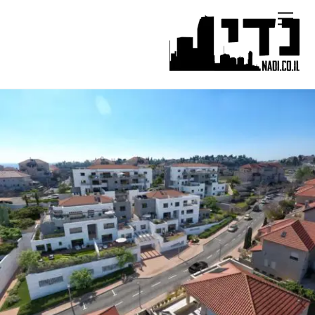
Ski
Menu
t
conten