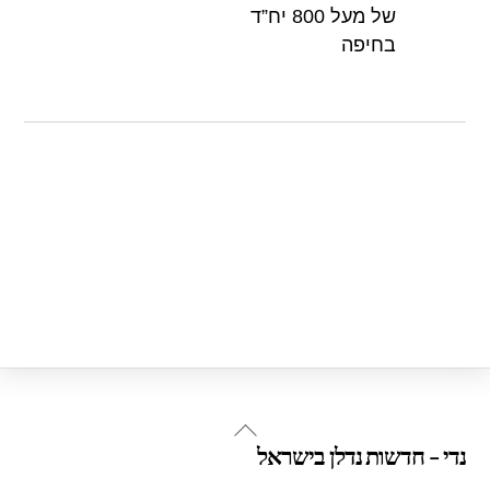
p
o
של מעל 800 יח”ד
k
בחיפה
Back
נדי - חדשות נדלן בישראל
To
Top