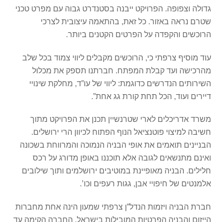
גדולה וצפופה. הפרויקט ייבנה בסטנדרט גבוה עם מפרט טכני
שטרם נראה באזור. כל זאת, בהתאמה עיצובית לצרכי
הרוכשים והקפדה על הפרטים הקטנים ביותר.
עוד מוסיף צרפתי כי, הרוכשים מקבלים ליווי צמוד בכל שלב
מהרכישה ועד קבלת המפתח. חברתנו תספק את מכלול
השירותים הנדרשים כדוגמת: ליווי של עו”ד, מחלקת שינויי
דיירים ועוד, הכל תחת קורת גג אחת”.
משרד אדריכלים לארי שטרנשיין תכנן את הפרויקט מתוך
חשיבה למיצוי פוטנציאל הנוף הפתוח לכיוון הרי ירושלים.
הבניינים תואמים את אופי הבניה הנמוכה והמרווחת בשכונה
ואינם מתנשאים לגובה אלא תוכננו באופן מדורג על רכס
חלילים. הבניה מאופיינת במוטיבים ירושלמים ותוך שילובים
אלמנטים של חיפויי אבן, גגות רעפים וכו’.
חברת הבניה ויזמות הנדל”ן צרפתי שמעון הינה אחת מחברות
הייזום והבניה הפרטיות המובילות בישראל. החברה הקימה עד