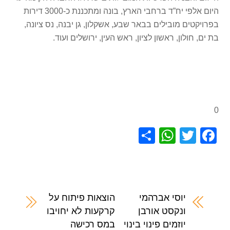
היום אלפי יח”ד ברחבי הארץ, בונה ומתכננת כ-3000 דירות
בפרויקטים מובילים בבאר שבע, אשקלון, גן יבנה, נס ציונה,
בת ים, חולון, ראשון לציון, ראש העין, ירושלים ועוד.
0
S
W
T
F
h
h
wi
a
ar
at
tt
c
e
s
er
e
A
b
יוסי אברהמי
הוצאות פיתוח על
ונקסט אורבן
קרקעות לא יחויבו
p
o
יוזמים פינוי בינוי
במס רכישה