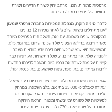
מרפסות פתוחות, תכנון מרחב ירוק לשירות הדיירים ויצירת
תחושה של פרויקט סגור / חצי סגור.
לדברי
סיניה רוקח, מנהלת המכירות בחברת צרפתי שמעון
“אנו מתחילים בשיווק שלב ג’ לאחר מכירת 12 בניינים
במיקומים שונים בשכונה. עם זאת, השלב הזה בפרויקט מיוחד
מאחר וייבנה בחלקה הצפוני של השכונה שרובו בנוי ומאוכלס.
המשמעות היא שמי שרוכש היום דירה יודע בוודאות מעבר
לעובדה שלא יגור באתר בניה, שכל התשתיות העירוניות כבר
קיימות על מנת לשרת את צרכיו ביום המעבר לדירתו החדשה
לרבות גני ילדים, בתי ספר, גינות שעשועים, בתי כנסת ועוד”.
אגמים הינה השכונה הגדולה ביותר שנבנית כיום בעיר אשקלון
ועתידה לאכלס כ- 13,000 בתי אב. בלב השכונה, במרחק
הליכה מהפרויקט יוקם בפיתוח עירוני – פארק אקו ספורט
לפעילויות של ספורט ימי יבשתי ומוטורי. הריאה הירוקה
מתוכננת על שטח של כ- 770 מ”ר והינה בפיתוח עירוני,