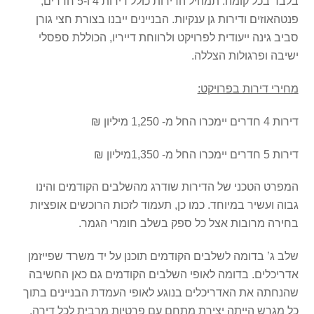
בלבד בכל קומה. תמהיל הדירות כולל דירות 4 ו-5 חדרים,
פנטהאוזים ודירות גן ענקיות. הבניינים ייבנו בצורת חצי גורן
סביב גינה ייעודית לפרויקט ולרווחת דייריו, הכוללת ספסלי
ישיבה ופרגולות הצללה.
מחירי דירות בפרויקט:
דירות 4 חדרים יימכרו החל מ- 1,250 מיליון ₪
דירות 5 חדרים יימכרו החל מ- 1,350מיליון ₪
המפרט הטכני של הדירות שודרג מהשלבים הקודמים והינו
גבוה ועשיר במיוחד. כמו כן, תעמוד לזכות הרוכשים אופציות
בחירה מרובות אצל כל ספק בשלב חומרי הגמר.
שלב ג’ בדומה לשלבים הקודמים תוכנן על יד משרד שפייזמן
אדריכלים. בדומה לאופי השלבים הקודמים גם כאן החשיבה
שהנחתה את האדריכלים בנוגע לאופי העמדת הבניינים בתוך
כל מגרש הייתה יצירת מתחם עם פרטיות מרבית לכל דירה,