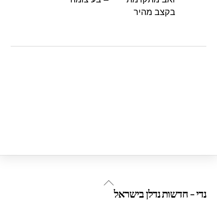
k
בקצב מהיר
Back
נדי - חדשות נדלן בישראל
To
Top