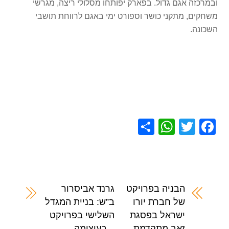
ובמרכזה אגם גדול. בפארק יפותחו מסלולי ריצה, מגרשי
משחקים, מתקני כושר וספורט ימי באגם לרווחת תושבי
השכונה.
S
W
T
F
h
h
wi
a
ar
at
tt
c
e
s
er
e
A
b
הבניה בפרויקט
גרנד אביסרור
של חברת יורו
ב”ש: בניית המגדל
p
o
ישראל בפסגת
השלישי בפרויקט
p
o
זאב מתקדמת
– בעיצומה