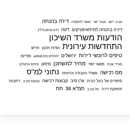
דירה בהנחה
אביב ייזום
אבנר ישר
אושר להפקדה
דעה
דירה בהנחה למילואימניקים
דרא שיווק נדל"ן
הודעות משרד השיכון
התחדשות עירונית
ועדות תכנון
חריש
טיפים לרוכשי דירות
ירושלים
מודיעין
להחזיק נכס airbnb
מחיר למשתכן
מימון
מושגי יסוד
מורדי שבת
מיסים והיטלים
נתוני למ"ס
מס רכישה
משרד העבודה והרווחה
ערן סיב
קבוצות רכישה
סיפורים של בעל הבית
רחובות
קבוצת אביב
תמ"א 38
תת
תחזוקת דירה
תל אביב