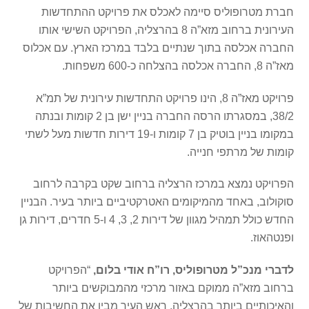
חברת מטרופוליס סיימה לאכלס את פרויקט ההתחדשות
העירונית ברחוב מזא”ה 8 בהרצליה, הפרויקט השישי אותו
החברה אכלסה בתוך שנתיים בלבד במרכז הארץ. עם אכלוס
מאז”ה 8, החברה אכלסה בהצלחה כ-600 משפחות.
פרויקט מאז”ה 8, הינו פרויקט התחדשות עירונית של תמ”א
38/2, במסגרתו הרסה החברה בניין ישן בן 2 קומות ובנתה
במקומו בניין בוטיק בן 7 קומות ו-19 דירות חדשות מעל לשתי
קומות של מרתפי חנייה.
הפרויקט נמצא במרכז הרצליה ברחוב שקט בקרבה לרחוב
סוקולוב, באחד מהמיקומים האטרקטיביים ביותר בעיר. הבניין
החדש כולל תמהיל מגוון של דירות 2, 3, 4 ו-5 חדרים, דירות גן
ופנטהאוז.
לדברי מנכ”ל מטרופוליס, רו”ח אודי בלום,
“הפרויקט
ברחוב מזא”ה ממוקם באזור מרכזי מהמבוקשים ביותר
והאיכותיים ביותר בהרצליה. ראש העיר מבין את החשיבות של