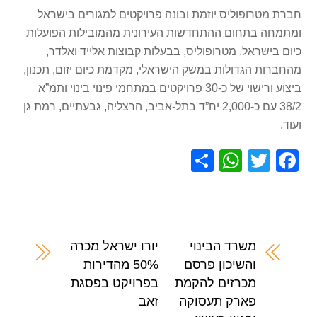
חברת מטרופוליס יוזמת ובונה פרויקטים למגורים בישראל
ומתמחה בתחום ההתחדשות העירונית מהמובילות הפועלות
כיום בישראל. מטרופוליס, בבעלות קבוצות אלייד ואלדר,
מהחברות הגדולות במשק הישראלי, מקדמת כיום יזום, תכנון,
ביצוע ורישוי של כ-30 פרויקטים במתחמי פינוי בינוי ותמ”א
38/2 עם כ-2,000 יח”ד בתל-אביב, הרצליה, גבעתיים, רמת גן
ועוד.
S
W
T
F
h
h
wi
a
ar
at
tt
c
e
s
er
e
A
b
משרד הבינוי
יורו ישראל מכרה
והשיכון פרסם
50% מהדירות
p
o
מכרזים להקמת
בפרויקט בפסגת
p
o
פארק תעסוקה
זאב