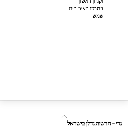
k
וקניון ראשון
במרכז העיר בית
שמש
Back
נדי - חדשות נדלן בישראל
To