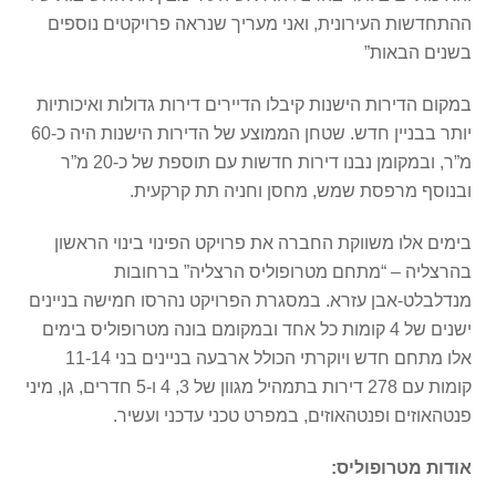
ההתחדשות העירונית, ואני מעריך שנראה פרויקטים נוספים
בשנים הבאות”
במקום הדירות הישנות קיבלו הדיירים דירות גדולות ואיכותיות
יותר בבניין חדש. שטחן הממוצע של הדירות הישנות היה כ-60
מ”ר, ובמקומן נבנו דירות חדשות עם תוספת של כ-20 מ”ר
ובנוסף מרפסת שמש, מחסן וחניה תת קרקעית.
בימים אלו משווקת החברה את פרויקט הפינוי בינוי הראשון
בהרצליה – “מתחם מטרופוליס הרצליה” ברחובות
מנדלבלט-אבן עזרא. במסגרת הפרויקט נהרסו חמישה בניינים
ישנים של 4 קומות כל אחד ובמקומם בונה מטרופוליס בימים
אלו מתחם חדש ויוקרתי הכולל ארבעה בניינים בני 11-14
קומות עם 278 דירות בתמהיל מגוון של 3, 4 ו-5 חדרים, גן, מיני
פנטהאוזים ופנטהאוזים, במפרט טכני עדכני ועשיר.
אודות מטרופוליס: