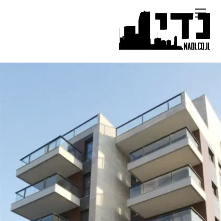
Ski
Menu
t
conten