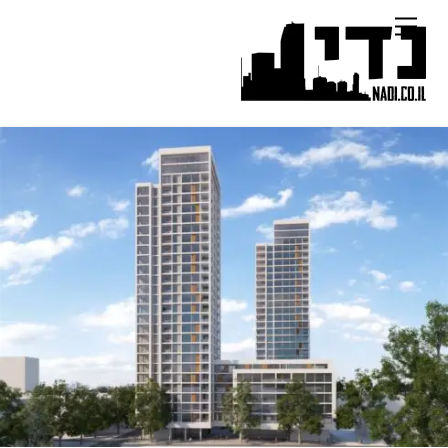
Ski
Menu
t
conten