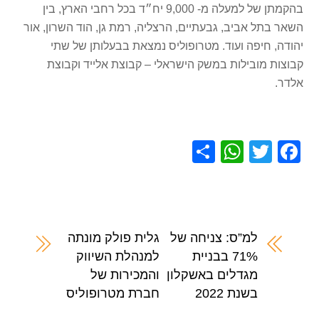
בהקמתן של למעלה מ- 9,000 יח״ד בכל רחבי הארץ, בין
השאר בתל אביב, גבעתיים, הרצליה, רמת גן, הוד השרון, אור
יהודה, חיפה ועוד. מטרופוליס נמצאת בבעלותן של שתי
קבוצות מובילות במשק הישראלי – קבוצת אלייד וקבוצת
אלדר.
S
W
T
F
h
h
wi
a
ar
at
tt
c
e
s
er
e
A
b
למ”ס: צניחה של
גלית פולק מונתה
71% בבניית
למנהלת השיווק
p
o
מגדלים באשקלון
והמכירות של
p
o
בשנת 2022
חברת מטרופוליס
k