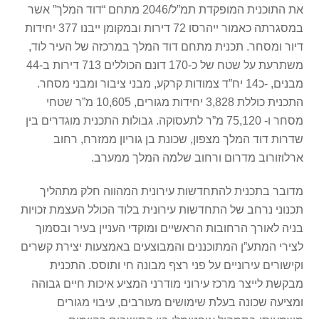
את התוכנית המופקדת תמ”ל/2046 מתחם “דוד המלך” אשר
במסגרתה כאמור ייהרסו 72 דירות ובמקומן ייבנו 377 יחידות
דיור ומסחר. תכנית מתחם דוד המלך במרכזה של העיר לוד,
משתרעת על שטח של כ-170 דונם הכוללים 713 דירות ב-44
מבנים, -כ14 יח”ד צמודות קרקע, מבני ציבור ומבני מסחר.
התכנית כוללת 3,828 יחידות מגורים, 10,605 מ”ר שטחי
מסחר ו- 75,120 מ”ר לתעסוקה. גבולות התכנית מוגדרים בין
שדרות דוד המלך מצפון, שכונת בן גוריון ממזרח, רחוב
ארלוזורוב מדרום ורחוב שלמה המלך ממערב.
מדובר בתכנית להתחדשות עירונית המהווה חלק מתהליך
תכנוני נרחב של התחדשות עירונית בלוד הכולל העצמת זכויות
בניה לאורך הרחובות הראשיים ומוקדי העניין בעיר ובסמוך
לצירי המתע”ן המתוכננים והמבוצעים באמצעות יצירת קשרים
וקישורים עירוניים על פני רצף מבונה חי ותוסס. התכנית
מבקשת לייצר מרכז עירוני מודרני המציע איכות חיים גבוהה
ומציעה שכונה בעלת שימושים מעורבים, עיבוי מגורים