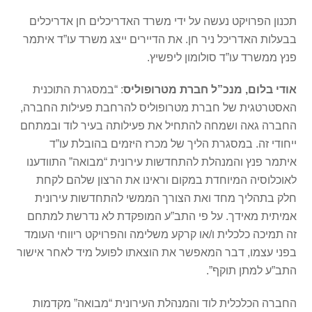
תכנון הפרויקט נעשה על ידי משרד האדריכלים חן אדריכלים
בבעלות האדריכל ניר חן. את הדיירים ייצג משרד עו”ד איתמר
פנץ ממשרד עו”ד סולומון ליפשיץ.
אודי בלום, מנכ”ל חברת מטרופוליס
: “במסגרת התוכנית
האסטרטגית של חברת מטרופוליס להרחבת פעילות החברה,
החברה גאה ושמחה להתחיל את פעילותה בעיר לוד ובמתחם
ייחודי זה. במסגרת הליך של מכרז היזמים בהובלת עו”ד
איתמר פנץ והמנהלת להתחדשות עירונית “מבואה” התוודענו
לאוכלוסיה המיוחדת במקום וראינו את הרצון שלהם לקחת
חלק בתהליך מחד ואת הצורך הממשי להתחדשות עירונית
אמיתית מאידך. על פי התב”ע המופקדת לא נדרשת למתחם
זה תמיכה כלכלית ו/או קרקע משלימה והפרויקט ריווחי העומד
בפני עצמו, דבר המאפשר את הוצאתו לפועל מיד לאחר אישור
התב”ע למתן תוקף”.
החברה הכלכלית לוד והמנהלת העירונית “מבואה” מקדמות