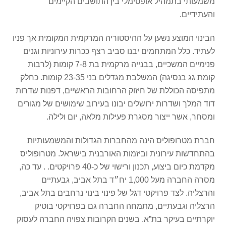
משמעותי בתמהיל אופטימלי בין התושבים הקיימים
והעתידיים.
הבינוי המוצע נשען על ההיסטוריה המרקמית המקומית אך פניו
לעתיד. כלל המתחמים יבנו סביב רצף ככרות עירוניות וגנים
פנימיים המשכיים, בבנייה מרקמית בת 7-8 קומות (לרבות
קומת גג בנסיגה) המשלבת מגדלים בני 23-35 קומות. כחלק
מתפיסה הכוללת של חיזוק הרחובות הראשיים, דפנות שדרות
דוד המלך ושדרות ירושלים יבונו בעירוב שימושים של מגורים
ומסחר, אשר ייצור מסגרת פעילות מלאה, יום ולילה.
חברת מטרופוליס הינה מהחברות הגדולות והמשמעותיות
בהתחדשות עירונית וביזמות האורבנית בישראל. מטרופוליס
מקדמת כיום ביצוע, תכנון ורישוי של כ-40 פרויקטים. . עד כה,
מסרה החברה מעל 1,000 יח״ד בתל אביב, גבעתיים
והרצליה. לצד פרויקטי דגל של פינוי בינוי נרחבים בתל אביב,
הרצליה וגבעתיים, מתמחה החברה גם בפרויקטי בוטיק
יוקרתיים בעיקר בת”א. בשנים הקרובות צפויה החברה לעסוק