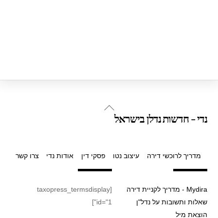
Back
נדי - חדשות נדלן בישראל
To
Top
מדריך לרוכשי דירה
עיצוב נטו
פסקי דין
אודות נדי
צרו קשר
Mydira - מדריך לקניית דירה
[taxopress_termsdisplay
שאלות ותשובות על נדל"ן
id="1"]
הוצאת מיל