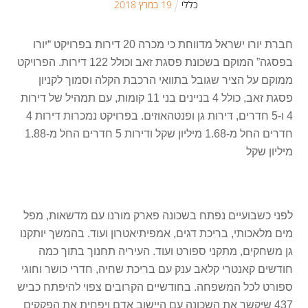
כללי
19
ב
מרץ
2018
חברת יורו ישראל מדווחת כי מכרה 20 דירות בפרויקט “יורו
בפסגה” המוקם בשכונת פסגת זאב וכולל 122 דירות. הפרויקט
ממוקם על הציר שגובל בתוואי הרכבת הקלה וסמוך לקניון
פסגת זאב, כולל 4 בניינים בני 11 קומות, עם תמהיל של דירות
4 ו-5 חדרים, דירות גן ופנטהאוזים. בפרויקט נמכרות דירות 4
חדרים החל מ-1.68 מיליון שקל ודירות 5 חדרים החל מ-1.88
מיליון שקל
לפני כשבועיים נפתח בשכונה פארק מורנו עם מדשאות, מפל
מים מלאכותי, בריכת דגים, אמפיתיאטרון ועוד. בהמשך יותקנו
גן משחקים, מתקני ספורט ועוד. העיריה תחנוך בתוך כמה
חודשים קאנטרי קלאב ענק עם בריכת שחיה, חדרי כושר וחוגי
ספורט לכל המשפחה. בחודשיים הקרובים צפוי להיפתח כביש
437 שיקשר את השכונה עם היישוב אדם ויפחית את הפקקים