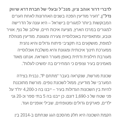
לדברי דרור אוהב ציון, מנכ”ל ובעלי של חברת דרא שיווק
נדל”ן
, “העיר מודיעין הפכה בשנים האחרונות לאחת הערים
המבוקשות ביותר למגורים בישראל – היא עונה על הדרישה
למגורים במרכז הארץ, מציעה איכות חיים, שילוב של נוף, אוויר
וטבע, ומתאפיינת באוכלוסייה צעירה ומגוונת. מודיעין מנוהלת
למופת, מושקעים בה תקציבי פיתוח גדולים והיא נהנית
ממערכת חינוך איכותית ומגוונת והיא משלבת אוכלוסייה
מעורבת חילונית ודתית באופן מעורר השראה. אנחנו מאוד
מאמינים בעיר וצופים כי המחירים בה ימשיכו לעלות”.
שכונת מורשת, שנקראה בעבר “מתחם P”, נבנית בצידה
המערבי של מודיעין, ממול לשכונת נופים. מורשת מתוכננת
להיות בין השכונות הגדולות בעיר – ייבנו בה כ-4,200 יח”ד על
פני שטח של כ-1,690 דונם. כן ייבנו בה 5 בתי ספר וכ-20 גני
ילדים, פארקים גדולים ומטופחים, שבילי אופניים ועוד.
הקמת השכונה היא חלק מהסכם הגג שנחתם ב-2014 בין