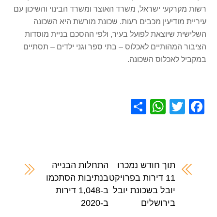
רשות מקרקעי ישראל, משרד האוצר ומשרד הבינוי והשיכון עם
עיריית מודיעין מכבים רעות. שכונת מורשת היא השכונה
השלישית שיוצאת לפועל בעיר, ולפי ההסכם בניית מוסדות
הציבור המהותיים לאכלוס – בתי ספר וגני ילדים – תסתיים
במקביל לאכלוס השכונה.
S
W
T
F
h
h
wi
a
ar
at
tt
c
e
s
er
e
A
b
תוך חודש נמכרו
התחלות הבנייה
11 דירות בפרויקט
בנתיבות הסתכמו
p
o
יובל בשכונת יובל
ב-1,048 דירות
p
o
בירושלים
ב-2020
k