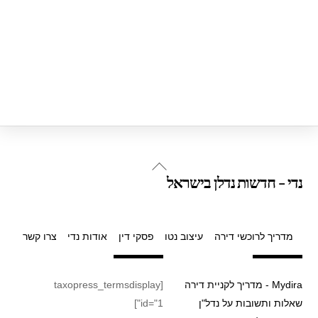
Back
נדי - חדשות נדלן בישראל
To
Top
מדריך לרוכשי דירה
עיצוב נטו
פסקי דין
אודות נדי
צרו קשר
Mydira - מדריך לקניית דירה
[taxopress_termsdisplay
שאלות ותשובות על נדל"ן
id="1"]