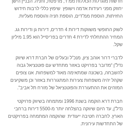
חדשות מוגדלות הכוללות ממ”ד, מרפסת, וחניה. הבניין הישן
יחוזק מפני רעידות אדמה וישופץ שיפוץ כללי לרבות חידוש
החזיתות, הוספת ממ”דים, הוספת חניה והוספת מעליות.
לשוק החופשי משווקות דירות 4 חדרים, דירות גן ודירות גג.
המחיר ההתחלתי לדירת 4 חדרים בפריסייל הוא 1.95 מיליון
שקל.
לדברי דרור אוהב ציון, מנכ”ל ובעלים של חברת דרא שיווק
נדל”ן “מדובר בפרויקט באזור מתחדש עם פוטנציאל גבוה
להשבחה, בשכונה שמתאימה מאוד למשפחות. אנו צופים
שקהל יהיה משפחות צעירות המתגוררות באזור וכן משקיעים
המזהים את ההתעוררת והפוטנציאל של מזרח תל אביב”.
חברת דרא הוקמה בשנת 1996 ומתמחה בשיווק פרויקטי
נדל”ן, עד היום שיווקה בהצלחה יותר מ-5500 דירות ברחבי
הארץ. לחברה חטיבה ייעודית שהוקמה המתמחה בפרויקטים
של התחדשות עירונית.