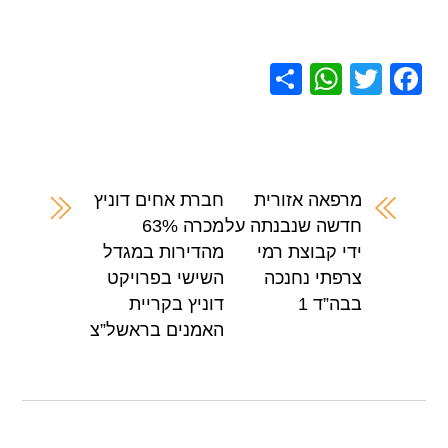
S
W
T
F
h
h
wi
a
ar
at
tt
c
e
s
er
e
A
b
מרפאה אזורית
חברת אחים דוניץ
חדשה שנבנתה על
מכרה 63%
p
o
ידי קבוצת רמי
מהדירות במגדל
p
o
צרפתי נחנכה
השישי בפרויקט
k
בבה”ד 1
דוניץ בקריית
האמנים בראשל”צ