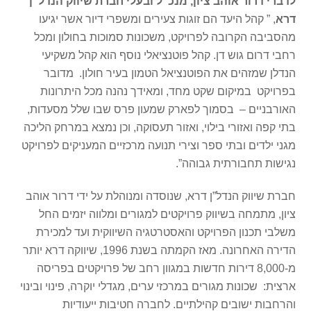
לדברי דרור אוהב ציון, מנכ”ל ובעלי חברת שיווק הנדל”ן
דרא
, ” קהל היעד הם זוגות צעירים ומשפרי דיור אשר יגיעו
מהסביבה הקרובה לפרויקט, משכונות סמוכות בחולון ומכל
רחבי דרום גוש דן. קהל פוטנציאלי נוסף הוא קהל משקיעי
הנדלן שמזהים את הפוטנציאל הטמון בעיר חולון. מדובר
בפרויקט במיקום שקט מחד, ומאידך נהנה מכל היתרונות
האורבניים – בסמוך לפארק שמעון פרס שבו שלל מסעדות,
בתי קפה ואזורי בילוי, ואזור תעסוקה, וכן נמצא במרחק הליכה
מגני ילדים ובתי ספר וצירי תנועה מרכזיים המעניקים לפרויקט
נגישות תחבורתית גבוהה”.
חברת שיווק הנדל”ן דרא, שנוסדה ומנוהלת על ידי דרור אוהב
ציון, מתמחה בשיווק פרויקטים למגורים ומלווה יזמים החל
משלבי תכנון הפרויקט והאסטרטגיה השיווקית ועד למכירת
הדירה האחרונה. מאז הקמתה בשנת 1996, שיווקה דרא יותר
מ-8,000 דירות חדשות במגוון רחב של פרויקטים בפריסה
ארצית: שכונות מגורים במרכזי ערים, מגדלי יוקרה, פינוי ובינוי
והרחבות ישובים קהילתיים. לחברה חטיבות ייעודיות