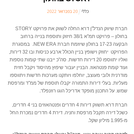
כללי
20
ב
פברואר
2022
חברת שיווק הנדל”ן דרא החלה לשווק את פרויקט STORY
בחולון – פרויקט תמ”א 38/1 חיזוק ותוספת בנייה ברחוב
הבקעה 17-23 בחולון שיוזמת חברת NEW ERA. במסגרת
הפרויקט יחוזק וישופץ בניין הכולל ארבע כניסות ובו 32 דירות,
ואליו יתווספו 20 דירות חדשות. סה”כ ייבנו שתי קומות נוספות
ועוד קומת פנטהאוז. הבניין יעבור שיפוץ מהיסוד ויקבל חזית
מודרנית ולובי מעוצב, יוחלפו ויותקנו מערכות חדשות ויתווספו
מעליות. בעלי דירות התמורה יקבלו תוספת של ממ”ד ומרפסת
שמש. על התכנון מופקד אדריכל הוגו רוזנפלד.
חברת דרא תשווק דירות 4 חדרים ופנטהאוזים בני 4 חדרים,
כשכל דירה תקבל מרפסת וחניה. דירת 4 חדרים נמכרת החל
מ-1.995 מיליון שקל.