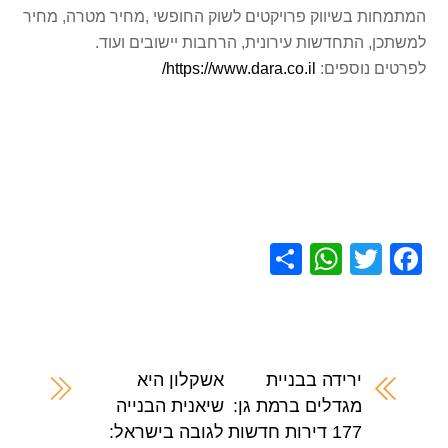
המתמחות בשיווק פרויקטים לשוק החופשי ,מחיר מטרה, מחיר
למשתכן, התחדשות עירונית, הרחבות יישובים ועוד.
לפרטים נוספים:
https://www.dara.co.il/
S
W
T
F
h
h
wi
a
ar
at
tt
c
e
s
er
e
A
b
ירידה בבניית
אשקלון היא
מגדלים ברמת גן:
שיאנית הבנייה
p
o
177 דירות חדשות
לגובה בישראל: