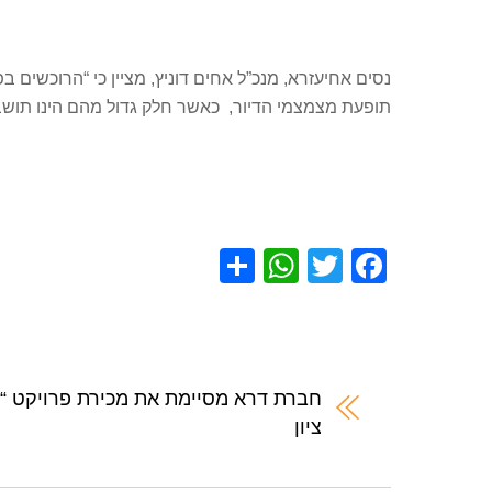
נסים אחיעזרא, מנכ”ל אחים דוניץ, מציין כי “הרוכשים ב
תופעת מצמצמי הדיור, כאשר חלק גדול מהם הינו תושבי
S
W
T
F
h
h
wi
a
ar
at
tt
c
e
s
er
e
A
b
חברת דרא מסיימת את מכירת פרויקט 
ציון
p
o
p
o