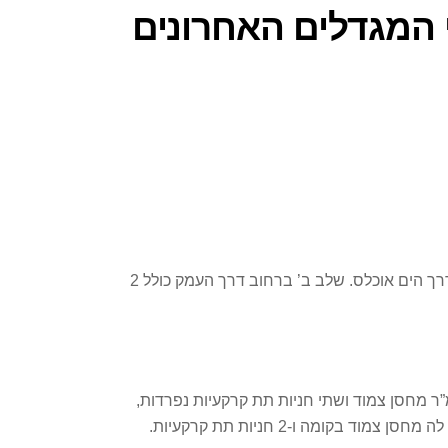
ותעודת גמר לשני המגדלים האחרונים
הפרויקט נבנה בשני שלבים וכולל 4 מגדלים עם כ 323 דירות. שלב א’, הכולל 2 מגדלים בני 24 קומות עם 172 דירות ברחוב דרך הים אוכלס. שלב ב’ ברחוב דרך העמק כולל 2
ט נותרו למכירה 3 דירות 5 חדרים אחרונות בקומות 14-15. מדובר בדירות בשטח של 134 מ”ר עם מרפסת של כ-14 מ”ר מחסן צמוד ושתי חניות תת קרקעיות נפרדות,