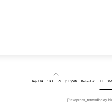
Back
To
כשי דירה
עיצוב נטו
פסקי דין
אודות נדי
צרו קשר
Top