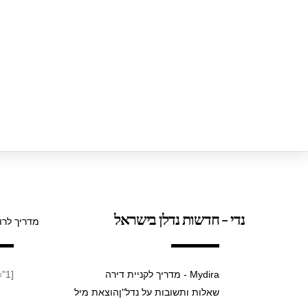
k
נדי - חדשות נדלן בישראל
מדריך לרו
Mydira - מדריך לקניית דירה
[taxopress_termsdisplay id="1"]
שאלות ותשובות על נדל"ן
הוצאת מיל