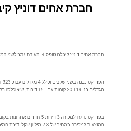
חברת אחים דוניץ קיבלה טופס 4 ותעודת גמר לשני המגדלים האחרונים בפרויקט “דוניץ בגני תקווה” ותחל בקרוב באכלוסם.
מגדלים בני 19 ו-20 קומות עם 151 דירות, שיאוכלסו בקרוב.
המוצעות למכירה במחיר של 2.8 מיליון שקל. דירת המיני פנטהאוז הינה דירה בשטח של 149 מ”ר עם מרפסת של 36 מ”ר, גם לה מחסן צמוד בקומה ו-2 חניות תת קרקעיות.