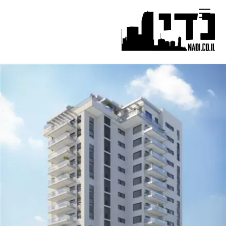
Ski
Menu
t
conten