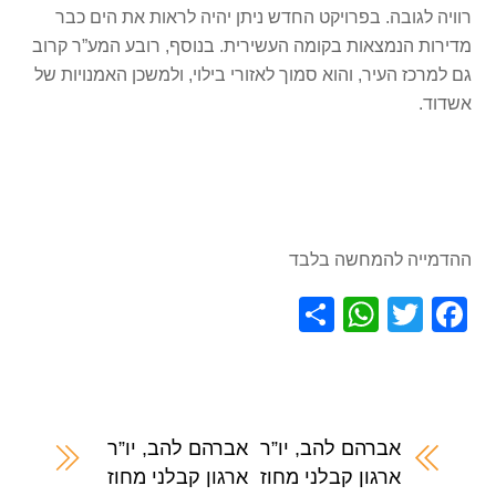
רוויה לגובה. בפרויקט החדש ניתן יהיה לראות את הים כבר
מדירות הנמצאות בקומה העשירית. בנוסף, רובע המע”ר קרוב
גם למרכז העיר, והוא סמוך לאזורי בילוי, ולמשכן האמנויות של
אשדוד.
ההדמייה להמחשה בלבד
S
W
T
F
h
h
wi
a
ar
at
tt
c
e
s
er
e
A
b
אברהם להב, יו”ר
אברהם להב, יו”ר
ארגון קבלני מחוז
ארגון קבלני מחוז
p
o