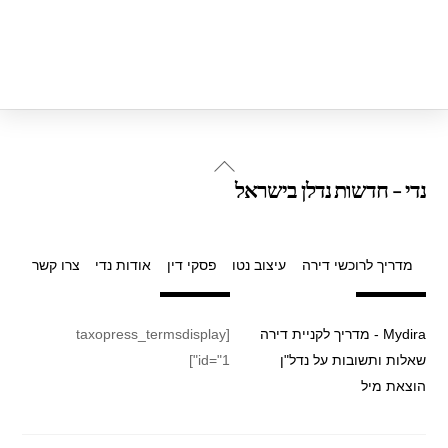
Back
נדי - חדשות נדלן בישראל
To
Top
מדריך לרוכשי דירה
עיצוב נטו
פסקי דין
אודות נדי
צרו קשר
Mydira - מדריך לקניית דירה
[taxopress_termsdisplay
שאלות ותשובות על נדל"ן
id="1"]
הוצאת מיל