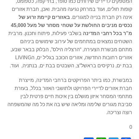
המספקים לדיירים שירותים כמו סופר, בתי קפה, כספומט,
קופות חולים, ועוד במרחק נגיעה מהבית. ואכן, חברת אזורים
אינה רק חברת בנייה למגורים.
באזורים קיימת זרוע של
נכסים מניבים
החולשת על שטחי מסחר של מעל 45,000
מ”ר בכל רחבי המדינה
בשלבי פעילות, פיתוח ותכנון. מרבית
השטחים נמצאים במתחמים של עירוב שימושים ביניהם
מתחם מבשרת הצעירה, “הרצליה הילס”, הבלוק בבאר שבע,
אזורים רחובות החדשה, אזורים הכוכב בגליל ים, הLIVING
בבת ים, נרקיסים בראשל”צ, השבטים בבת ים, בנתניה, ועוד.
במבשרת, כמו ביתר הפרויקטים ברחבי המדינה, מייצרת
חברת אזורים לדיירי הפרויקט ולתושבי האזור בכלל, בעזרת
מתחמי המסחר איזון מושלם בין איכות חיים פרטית לבין
סביבת מגורים שלימה ומליאה שיש בה את כל מה שהמשפחה
רוצה וצריכה.
0