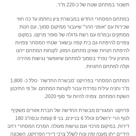
תשכור במתחם שטח של כ-220 מ”ר.
במתחם המסחרי החדש במבשרת ציון נחתמו עד כה חוזי
שכירות עם “אופני ההר” שיעבור ממיקום סמוך, עם חנות
ממתקים ובמו”מ עם רשת גדולה של סופר מרקט. במקום
צפויים להיפתח גם בית קפה ובשאר שטחי המסחר צפויות
להיפתח חנויות שאינן מתחום המזון. לקוחות המתחם ייהנו
מחניון עילי נפרד בסמוך למתחם שיאפשר נגישות מהירה
וקלה למתחם החנויות.
המתחם המסחרי בפרויקט ‘מבשרת החדשה’ כולל כ- 1,800
מ”ר וחניה עילית נפרדת עבור לקוחות המתחם. על פי התיכנון
השקת המתחם צפויה להיות עד סוף 2020.
פרויקט המגורים מבשרת החדשה של חברת אזורים משקיף
לנוף הרי ירושלים וכולל 6 בניינים, בני 8 קומות ובסה”כ 180
דירות, במיקום מרכזי ועם נגישות מעולה. המרכז המסחרי רחב
הידיים ייתן מענה זמין ונוח לשלל צרכי דיירי הפרויקט, השכונה