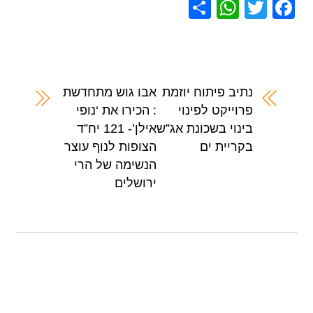
S
W
T
F
h
h
wi
a
ar
at
tt
c
e
s
er
e
A
b
נתיב פיתוח יוזמת
אבו גוש מתחדשת
פרוייקט לפינוי
: הכירו את ‘נופי
p
o
בינוי בשכונת אג”ש
אילן’- 121 יח”ד
p
o
בקריית ים
הצופות לנוף עוצר
k
הנשימה של הרי
ירושלים