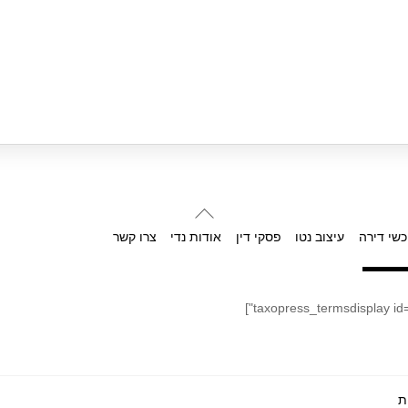
Back
To
כשי דירה
עיצוב נטו
פסקי דין
אודות נדי
צרו קשר
Top
ת