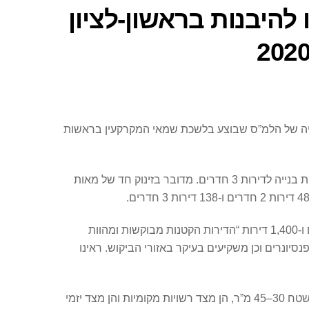
דירות קטנות החלו להיבנות בראשון-לציון
ים של 2020 – כך עולה מניתוח נתוני התחלות הבנייה של הלמ”ס שבוצע בלשכת שמאי המקרקעין בראשות
בחלוקה לפי מספר חדרים, מינואר עד ספטמבר 2020 היו 429 התחלות בנייה לדירות 2 חדרים בראשון לציון ועוד 242 התחלות בנייה לדירות 3 חדרים. מדובר בזינוק חד של מאות
, הבונה בראשון לציון את פרויקט “דוניץ בקריית האמנים” הכולל 14 מגדלים ו-1,400 דירות “הדירות הקטנות מבוקשות ומהוות
נסיונרים וכן משקיעים בעיקר באזורי הביקוש. ראינו
, “יש כיום דרישה הולכת וגוברת ל’מיקרו דירות’ בשטח 30–45 מ”ר, הן מצד רשויות מקומיות והן מצד יזמי