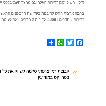
נדל”ן. השוק זקוק לדירות האלה וגם מהצד היזמי/כלכלי י
לדירות 3 חדרים ו-2,368 לדירות 2 חדרים, זאת לעומת 8,300 בכל 2019 – 6,063 לדירות 3 חדרים ו-2,227 ל-2 חדרים.
S
W
T
F
h
h
wi
a
ar
at
tt
c
e
s
er
e
A
b
קבוצת רמי צרפתי סיימה לשווק את כל ד
בפרויקט במודיעין
p
o
p
o
k