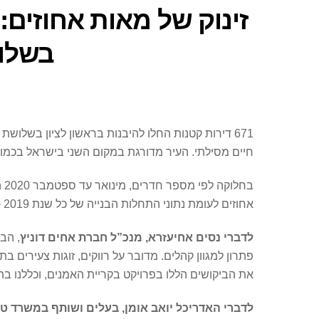
בשלוש
חיים מסילתי. העיר מדורגת במקום השני בישראל בכמות
אחוזים לעומת נתוני התחלות הבנייה של כל שנת 2019 – אז החלו להיבנות בראשון לציון 186 דירות בלבד בנות 2-3 חדרים – 48 דירות 2 חדרים ו-138 דירות 3 חדרים.
לדברי נסים אחיעזרא, מנכ”ל חברת אחים דוניץ
פתרון למגוון קהלים. מדובר על רווקים, זוגות צעירים ב
את הביקושים הללו בפרויקט בקריית האמנים, וכללנו בתכנון
לדברי האדריכל יואב אומן, בעלים ושותף במשרד טי