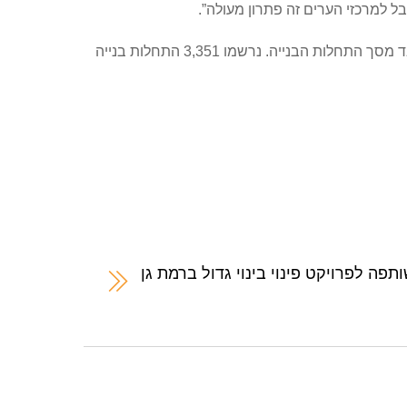
בל למרכזי הערים זה פתרון מעולה”.
ברמה ארצית החלו להיבנות בשלושת הרבעונים הראשונים של 2020 כ-5,700 דירות קטנות בנות 2-3 חדרים, שהיוו 16% בלבד מסך התחלות הבנייה. נרשמו 3,351 התחלות בנייה
פה לפרויקט פינוי בינוי גדול ברמת גן