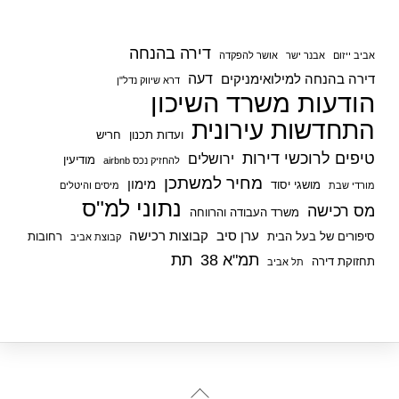
דירה בהנחה
אביב ייזום
אבנר ישר
אושר להפקדה
דעה
דירה בהנחה למילואימניקים
דרא שיווק נדל"ן
הודעות משרד השיכון
התחדשות עירונית
ועדות תכנון
חריש
טיפים לרוכשי דירות
ירושלים
מודיעין
להחזיק נכס airbnb
מחיר למשתכן
מימון
מושגי יסוד
מורדי שבת
מיסים והיטלים
נתוני למ"ס
מס רכישה
משרד העבודה והרווחה
ערן סיב
קבוצות רכישה
סיפורים של בעל הבית
רחובות
קבוצת אביב
תמ"א 38
תת
תחזוקת דירה
תל אביב
Back