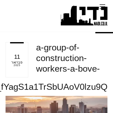
Ski
Menu
t
conten
a-group-of-
construction-
11
פברואר
workers-a-bove-
2025
fYagS1a1TrSbUAoV0lzu9Q