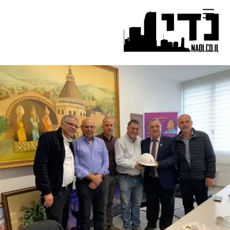
Ski
Menu
t
conten