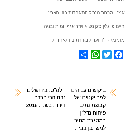
אמנון מרחב מנכ”ל התאחדות בוני הארץ
חיים פייגלין סגן נשיא ויו”ר אגף יזמות ובניה
מתי מגן- יו”ר ועדת בקורת בהתאחדות
S
W
T
F
h
h
wi
a
ar
at
tt
c
e
s
er
e
A
b
ביקושים גבוהים
הלמ”ס: בירושלים
לפרויקטים של
נבנו הכי הרבה
p
o
קבוצת נתיב
דירות בשנת 2018
p
o
פיתוח נדל”ן
k
במסגרת מחיר
למשתכן בבית