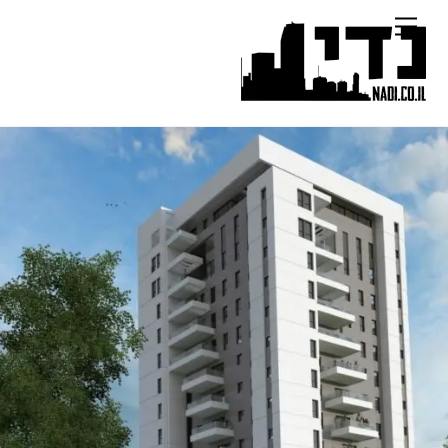
Ski
Menu
t
conten