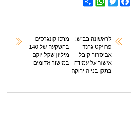
S
W
T
F
h
h
wi
a
ar
at
tt
c
e
s
er
e
A
b
לראשונה בב”ש:
מרכז קונגרסים
פרויקט גרנד
בהשקעה של 140
p
o
אביסרור קיבל
מיליון שקל יוקם
p
o
אישור על עמידה
במישור אדומים
k
בתקן בנייה ירוקה