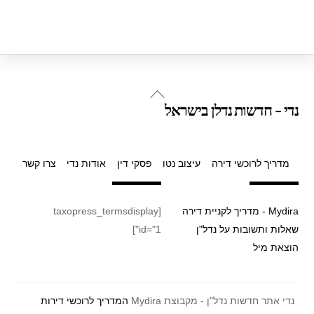
Back
נדי - חדשות נדלן בישראל
To
Top
מדריך לרוכשי דירה
עיצוב נטו
פסקי דין
אודות נדי
צרו קשר
Mydira - מדריך לקניית דירה
[taxopress_termsdisplay
שאלות ותשובות על נדל"ן
id="1"]
הוצאת מיל
נדי אתר חדשות נדל"ן - מקבוצת Mydira
המדריך לרוכשי דירות