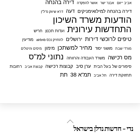
דירה בהנחה
אביב ייזום
אבנר ישר
אושר להפקדה
דעה
דירה בהנחה למילואימניקים
דרא שיווק נדל"ן
הודעות משרד השיכון
התחדשות עירונית
ועדות תכנון
חריש
טיפים לרוכשי דירות
ירושלים
מודיעין
להחזיק נכס airbnb
מחיר למשתכן
מימון
מושגי יסוד
מורדי שבת
מיסים והיטלים
נתוני למ"ס
מס רכישה
משרד העבודה והרווחה
ערן סיב
קבוצות רכישה
סיפורים של בעל הבית
רחובות
קבוצת אביב
תמ"א 38
תת
תחזוקת דירה
תל אביב
Back
נדי - חדשות נדלן בישראל
To
Top