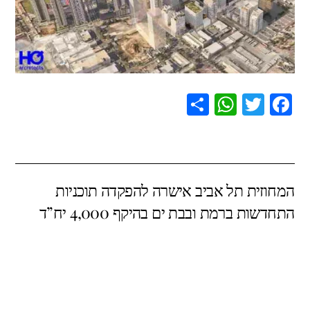
S
W
T
F
h
h
wi
a
ar
at
tt
c
e
s
er
e
המחוזית תל אביב אישרה להפקדה תוכניות
A
b
התחדשות ברמת ובבת ים בהיקף 4,000 יח”ד
p
o
p
o
k