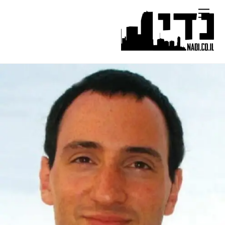
Ski
Menu
t
conten