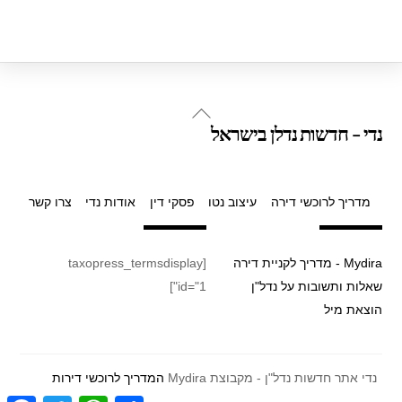
Back
נדי - חדשות נדלן בישראל
To
Top
מדריך לרוכשי דירה
עיצוב נטו
פסקי דין
אודות נדי
צרו קשר
Mydira - מדריך לקניית דירה
[taxopress_termsdisplay
שאלות ותשובות על נדל"ן
id="1"]
הוצאת מיל
נדי אתר חדשות נדל"ן - מקבוצת Mydira
המדריך לרוכשי דירות