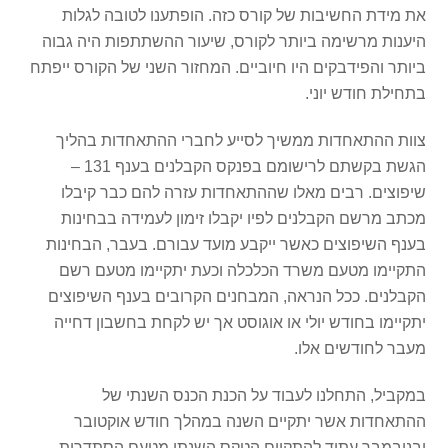
את מידת החשיבות של קורס כזה. הופתענו לטובה לגלות
היענות מרשימה ביותר לקורס, שיעור ההשתתפות היה גבוה
ביותר והפידבקים היו חיוביים. המחזור השני של הקורס ייפתח
בתחילת חודש יוני.
צוות ההתאחדות ממשיך לסייע לחברי ההתאחדות בהליך
הגשת בקשתם לרישומם בפנקס הקבלנים בענף 131 –
שיפוצים. רבים מאלו שההתאחדות עזרה להם כבר קיבלו
מכתב מרשם הקבלנים לפיו יקבלו זימון לעמידה בבחינות
בענף השיפוצים כאשר ייקבע מועד עבורם. בעבר, הבחינות
התקיימו מטעם משרד הכלכלה וכעת יתקיימו מטעם רשם
הקבלנים. ככל הנראה, המבחנים הקרובים בענף השיפוצים
יתקיימו בחודש יולי או אוגוסט אך יש לקחת בחשבון דחייה
מעבר לחודשים אלו.
במקביל, התחלנו לעבוד על הכנת הכנס השנתי של
ההתאחדות אשר יתקיים השנה במהלך חודש אוקטובר
ובנובמבר עתיד להתקיים הטקס השנתי מטעם הסתדרות