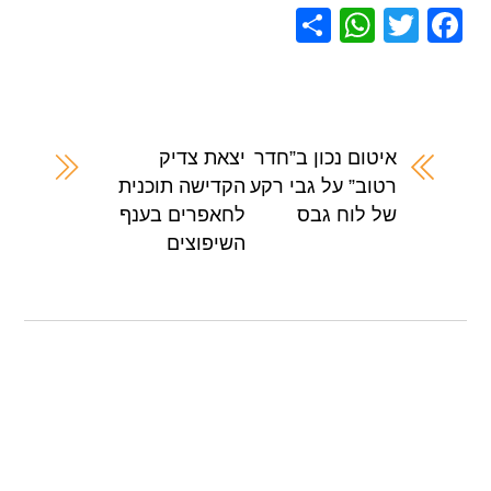
S
W
T
F
h
h
wi
a
ar
at
tt
c
e
s
er
e
A
b
איטום נכון ב”חדר
יצאת צדיק
רטוב” על גבי רקע
הקדישה תוכנית
p
o
של לוח גבס
לחאפרים בענף
p
o
השיפוצים
k