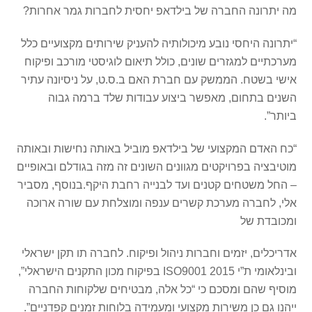
מה יתרונה החברה של בילדאפ יחסית לחברות גמר אחרות?
“יתרונה היחסי נובע מיכולותיה להעניק שירותים מקצועיים כלל
מערכתיים למגזרים שונים, כולל תיאום לוגיסטי מורכב ופיקוח
אישי בשטח. הממשק עם חברת האם ב.ס.ט, על ניסיונה עתיר
השנים בתחום, מאפשר ביצוע עבודות שלד ברמה גבוה
ביותר”.
“כח האדם המקצועי של בילדאפ מוביל באותה נחישות ובאותה
מוטיבציה בפרויקטים מגוונים השונים זה מזה בגודלם ובאופיים
– החל משטחים קטנים ועד לבנייה רחבת היקף.בנוסף, מסביר
אלי, לחברה מערכת קשרים ענפה ומוצלחת עם שורה ארוכה
ומכובדת של
אדריכלים, יזמים וחברות ניהול ופיקוח. לחברה תו תקן ישראלי
ובינלאומי ת”י ISO9001 2015 בפיקוח מכון התקנים הישראלי”,
מוסיף שהם ומסכם כי “כל אלה, מבטיחים שלקוחות החברה
ייהנו גם כן משירות מקצועי ומעמידה בלוחות זמנים קפדניים”.