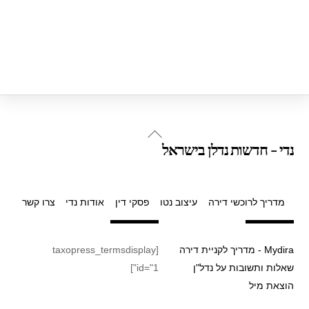
Back
נדי - חדשות נדלן בישראל
To
Top
מדריך לרוכשי דירה
עיצוב נטו
פסקי דין
אודות נדי
צרו קשר
Mydira - מדריך לקניית דירה
[taxopress_termsdisplay
שאלות ותשובות על נדל"ן
id="1"]
הוצאת מיל