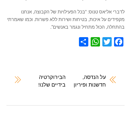
לדברי אליאס טנוס: “בכל הפעילויות של הקבוצה, אנחנו
מקפידים על איכות, בטיחות ושירות ללא פשרות. וכמו שאמרתי
בהתחלה, הכול מתחיל ונגמר באנשים”.
S
W
T
F
h
h
wi
a
ar
at
tt
c
e
s
er
e
A
b
על הנדסה,
הבירוקרטיה
חדשנות ופיריון
בידיים שלנו!
p
o
p
o
k