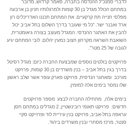
לדברי סמנכ”ל ההנדסה בחברה, סאמר קרדוש, מדובר
במתחם הכולל מגדל בן 30 קומות ולמרגלותיו חניון בן ארבעה
מפלסי חנייה תת קרקעיים. את המתחם תכננו האדריכלים רון
ארד ואבנר ישר. “כל מי שעובר בדרך השלום בתל אביב יכול
להבין את האתגר ההנדסי. המגדל מעוצב בצורה גיאומטרית,
השואבת השראה מקרחון חצוב כמעין יהלום. לובי המתחם יגיע
לגובה של 25 מטר”.
פרויקטים בולטים נוספים שמבצעת החברה כיום: מגדל רסיטל
בדרך בגין בתל אביב – בנין משרדים בן 30 קומות, פרויקט
מורכב ומאתגר הנדסית, פרויקט פארק עופר אשר שלב ראשון
שלו נמסר בימים אלה למזמין.
בימים אלה, מתחילה החברה לבצע מספר פרויקטים
חדשים: פרויקט תאומי רובינשטיין, 2 מגדלים במתחם חסן
עראפה בתל-אביב, פרויקט בנין עיריית לוד ופרוייקט סקיי
סנטר, מרכז מסחרי ובנין משרדים ביהוד.