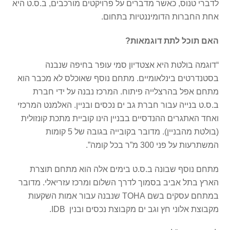
לדברי טנוס, כאשר מדברים על פרויקטים מורכבים, ב.ס.ט היא
אחת החברות הדומיננטיות בתחום.
האם תוכל לתת דוגמאות?
“דוגמה בולטת היא אצטדיון סמי עופר בחיפה שנבנה
בסטנדרטים בינלאומיים. מתחם נוסף שאוכלס לא מכבר הוא
מתחם אפל בהרצלייה פיתוח. המרכז נבנה על ידי חברת
ב.ס.ט בנייה עבור חברת גב ים נכסים ובניין. האלמנט המרכזי
ואחד האתגרים ההנדסיים בבניין הינו קוביית מתכת קונזולית
(בולטת מהבניין). מדובר בקובייה בגובה של 5 קומות
המשתרעות על פני 300 מ”ר בכל קומה”.
מתחם נוסף שבונה ב.ס.ט בימים אלה הוא מתחם תוצרת
הארץ בתל אביב בסמוך לדרך השלום ומרכז עזריאלי. מדובר
במתחם עסקים בשם TOHA שנבנה עבור אמות השקעות
מקבוצת אלוני חץ וגב ים מקבוצת נכסים ובנין IDB.