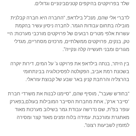
שלד בפרויקטים בהיקפים קטניםבינוניים וגדולים.
לדברי אלי שהם, מנכ”ל בילדאפ, “החברה היא חברה קבלנית
מובילה בתחום עבודות הגמר. לחברה ניסיון עשיר בהקמת
עשרות אלפי מטרים רבועים של פרויקטים מורכבי מערכות: היי
טק, בנקים, פרויקטים ממשלתיים, מרכזים מסחריים, מגדלי
מגורים ומבני תעשייה קלה ונקייה”.
בין היתר, בנתה בילדאפ את פרויקט ג’ על המים, דירות יוקרה
בשכונת רמת אביב, הפקולטה לפסיכולוגיה בבינתחומי
בהרצליה והרחבת קניון באר שבע של קבוצת עזראלי.
“בחודש שעבר”, מוסיף שהם, “סיימנו לבנות את משרדי חברת
‘סייבר ארק’, אחת מחברות הסייבר המובילות בעולם,בפארק
עופר בפ”ת, שם נדרשה עבודת גמר בשילוב מערכות מאוד
מאתגרת ומורכבת. עמידה בלוח זמנים מאוד קצר ומסירה
למזמין לשביעות רצונו”.