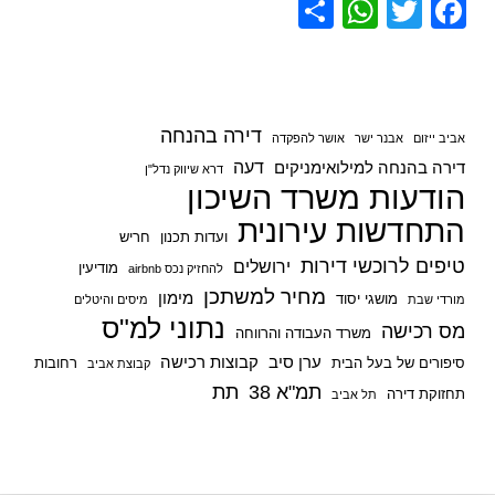
S
W
T
F
h
h
wi
a
ar
at
tt
c
e
s
er
e
דירה בהנחה
אביב ייזום
אבנר ישר
אושר להפקדה
A
b
דעה
דירה בהנחה למילואימניקים
דרא שיווק נדל"ן
p
o
הודעות משרד השיכון
p
o
התחדשות עירונית
ועדות תכנון
חריש
k
טיפים לרוכשי דירות
ירושלים
מודיעין
להחזיק נכס airbnb
מחיר למשתכן
מימון
מושגי יסוד
מורדי שבת
מיסים והיטלים
נתוני למ"ס
מס רכישה
משרד העבודה והרווחה
ערן סיב
קבוצות רכישה
סיפורים של בעל הבית
רחובות
קבוצת אביב
תמ"א 38
תת
תחזוקת דירה
תל אביב