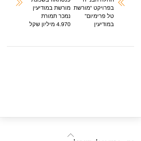
A
b
בפרויקט “מורשת
מורשת במודיעין
p
o
טל פרימיום”
נמכר תמורת
p
o
במודיעין
4.970 מיליון שקל
k
Back