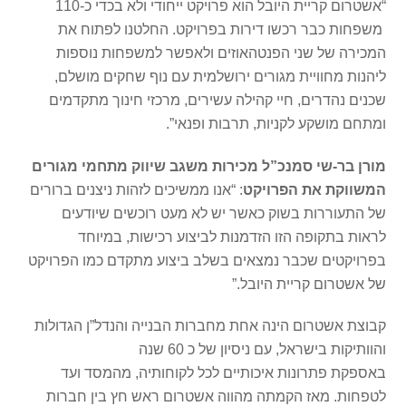
“אשטרום קריית היובל הוא פרויקט ייחודי ולא בכדי כ-110
משפחות כבר רכשו דירות בפרויקט. החלטנו לפתוח את
המכירה של שני הפנטהאוזים ולאפשר למשפחות נוספות
ליהנות מחוויית מגורים ירושלמית עם נוף שחקים מושלם,
שכנים נהדרים, חיי קהילה עשירים, מרכזי חינוך מתקדמים
ומתחם מושקע לקניות, תרבות ופנאי”.
מורן בר-שי סמנכ”ל מכירות משגב שיווק מתחמי מגורים
המשווקת את הפרויקט
: “אנו ממשיכים לזהות ניצנים ברורים
של התעוררות בשוק כאשר יש לא מעט רוכשים שיודעים
לראות בתקופה הזו הזדמנות לביצוע רכישות, במיוחד
בפרויקטים שכבר נמצאים בשלב ביצוע מתקדם כמו הפרויקט
של אשטרום קריית היובל.”
קבוצת אשטרום הינה אחת מחברות הבנייה והנדל”ן הגדולות
והוותיקות בישראל, עם ניסיון של כ 60 שנה
באספקת פתרונות איכותיים לכל לקוחותיה, מהמסד ועד
לטפחות. מאז הקמתה מהווה אשטרום ראש חץ בין חברות