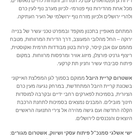
דירות גן ופנטהאוזים עם כל המרחב והנוחות לחיים מאושרים.
מכל אחת מהדירות נוף פנורמי- לכיוון מערב נוף לעין כרם
ולהרי ירושלים ולכיוון מזרח נוף ירושלמי של העיר העתיקה.
המתחם מאופיין בתכנון מוקפד ובמפרט טכני עשיר של בנייה
ירוקה – החל מהלובי המעוצב, דרך הדירות המרווחות, מטבח
מהמם עם אבן קיסר, קירות בטון מבודדות תרמית ואקוסטית,
ריצוף גרניט פורצלן, מיזוג אוויר ומרפסות מרווחות. במקום
פיתוח סביבתי עשיר וחניון תת קרקעי.
אשטרום קריית היובל
ממוקם בסמוך לגן המפלצת האייקוני
בשכונת קריית היובל המתחדשת, במרחק נגיעה מעין כרם
הציורית, בסמיכות לפארקים רחבי ידיים ובקרבה למוסדות
חינוך מובילים. המבנים נמצאים בסמיכות לתחנת הרכבת
הקלה החדשה ועם גישה מהירה אל צירי התנועה הראשיים
היוצאים והנכנסים לירושלים.
ישי אשלגי סמנכ”ל פיתוח עסקי ושיווק, אשטרום מגורים
: