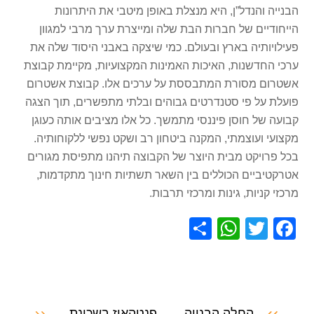
הבנייה והנדל”ן, היא מנצלת באופן מיטבי את היתרונות
הייחודיים של חברות הבת שלה ומייצרת ערך מרבי למגוון
פעילויותיה בארץ ובעולם. כמי שיצקה באבני היסוד שלה את
ערכי החדשנות, האיכות האמינות המקצועיות, מקיימת קבוצת
אשטרום מסורת המתבססת על ערכים אלו. קבוצת אשטרום
פועלת על פי סטנדרטים גבוהים ובלתי מתפשרים, תוך הצגה
קבועה של חוסן פיננסי מתמשך. כל אלו מציבים אותה כעוגן
מקצועי ועוצמתי, המקנה ביטחון רב ושקט נפשי ללקוחותיה.
בכל פרויקט מבית היוצר של הקבוצה תיהנו מתפיסת מגורים
אטרקטיביים הכוללים בין השאר תשתיות חינוך מתקדמות,
מרכזי קניות, גינות ומרכזי תרבות.
S
W
T
F
h
h
wi
a
ar
at
tt
c
e
s
er
e
החלה הבנייה
פנטהאוז בשכונת