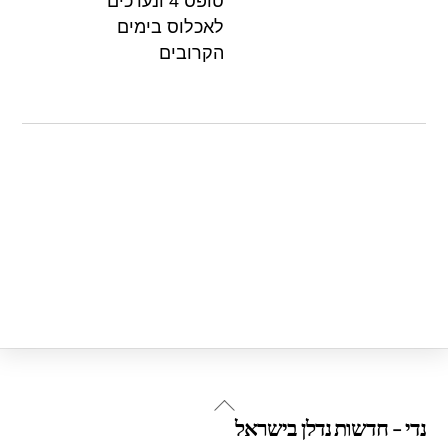
טופס 4 ונערכים
לאכלוס בימים
הקרובים
Back
נדי - חדשות נדלן בישראל
To