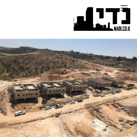
Ski
Menu
t
conten