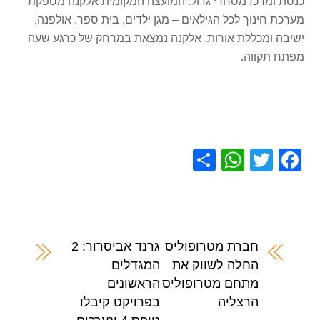
כנסת ומרכז מסחרי גדול. המועצה המקומית אלקנה מספקת
מערכת חינוך לכל הגילאים – מגן ילדים, בית ספר, אולפנה,
ישיבה ומכללת אורות. אלקנה נמצאת במרחק של כרגע שעה
מפתח תקווה.
S
W
T
F
h
h
wi
a
ar
at
tt
c
e
s
er
e
A
b
חברת מטרופוליס
גרנד אביסרור: 2
החלה לשווק את
המגדלים
p
o
מתחם מטרופוליס
הראשונים
p
o
הרצליה
בפרויקט קיבלו
k