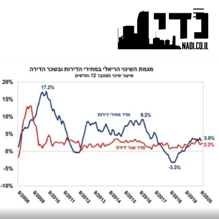
Ski
Menu
t
conten