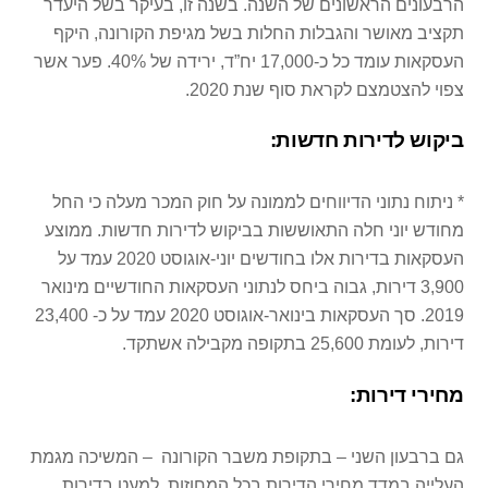
הרבעונים הראשונים של השנה. בשנה זו, בעיקר בשל היעדר
תקציב מאושר והגבלות החלות בשל מגיפת הקורונה, היקף
העסקאות עומד כל כ-17,000 יח”ד, ירידה של 40%. פער אשר
צפוי להצטמצם לקראת סוף שנת 2020.
ביקוש לדירות חדשות:
* ניתוח נתוני הדיווחים לממונה על חוק המכר מעלה כי החל
מחודש יוני חלה התאוששות בביקוש לדירות חדשות. ממוצע
העסקאות בדירות אלו בחודשים יוני-אוגוסט 2020 עמד על
3,900 דירות, גבוה ביחס לנתוני העסקאות החודשיים מינואר
2019. סך העסקאות בינואר-אוגוסט 2020 עמד על כ- 23,400
דירות, לעומת 25,600 בתקופה מקבילה אשתקד.
מחירי דירות:
גם ברבעון השני – בתקופת משבר הקורונה – המשיכה מגמת
העלייה במדד מחירי הדירות בכל המחוזות, למעט בדירות