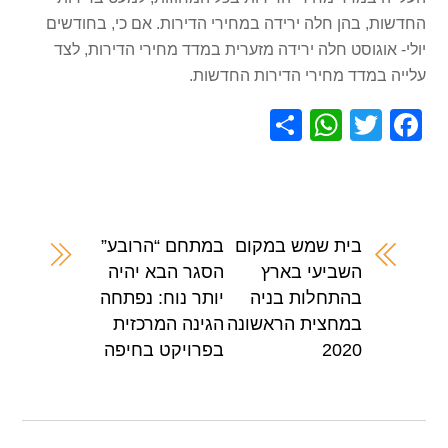
החדשות, בהן חלה ירידה במחירי הדירות. אם כי, בחודשים
יולי- אוגוסט חלה ירידה מזערית במדד מחירי הדירות, לצד
עלייה במדד מחירי הדירות החדשות.
S
W
T
F
h
h
wi
a
ar
at
tt
c
e
s
er
e
A
b
בית שמש במקום
במתחם “הרובע”
השביעי בארץ
הסגר הבא יהיה
p
o
בהתחלות בניה
יותר נוח: נפתחה
p
o
במחצית הראשונה
הגינה המרכזית
k
2020
בפרויקט בחיפה