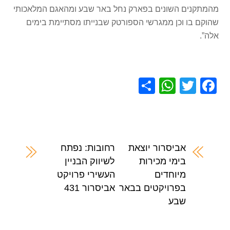
מהמתקנים השונים בפארק נחל באר שבע ומהאגם המלאכותי
שהוקם בו וכן ממגרשי הספורטק שבנייתו מסתיימת בימים
אלה”.
S
W
T
F
h
h
wi
a
ar
at
tt
c
e
s
er
e
A
b
אביסרור יוצאת
רחובות: נפתח
בימי מכירות
לשיווק הבניין
p
o
מיוחדים
העשירי פרויקט
p
o
בפרויקטים בבאר
אביסרור 431
k
שבע