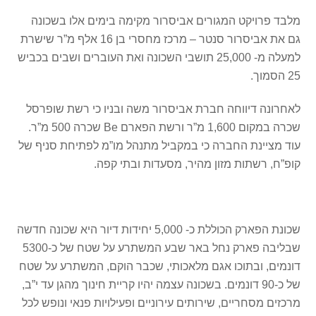
מלבד פרויקט המגורים אביסרור מקימה בימים אלו בשכונה
גם את אביסרור סנטר – מרכז מחסרי בן 16 אלף מ”ר שישרת
למעלה מ- 25,000 תושבי השכונה ואת העוברים ושבים בכביש
25 הסמוך.
לאחרונה דיווחה חברת אביסרור משה ובניו כי רשת שופרסל
שכרה במקום 1,600 מ”ר ורשת הפארם Be שכרה 500 מ”ר.
עוד מציינת החברה כי במקביל מתנהל מו”מ לפתיחת סניף של
קופ”ח, רשתות מזון מהיר, מסעדות ובתי קפה.
שכונת הפארק הכוללת כ- 5,000 יחידות דיור היא שכונה חדשה
שבליבה פארק נחל באר שבע המשתרע על שטח של כ-5300
דונמים, ובתוכו אגם מלאכותי, שכבר הוקם, המשתרע על שטח
של כ-90 דונמים. בשכונה עצמה יהיו קריית חינוך מהגן עד י”ב,
מרכזים מסחריים, שירותים עירוניים ופעילויות פנאי ונופש לכל