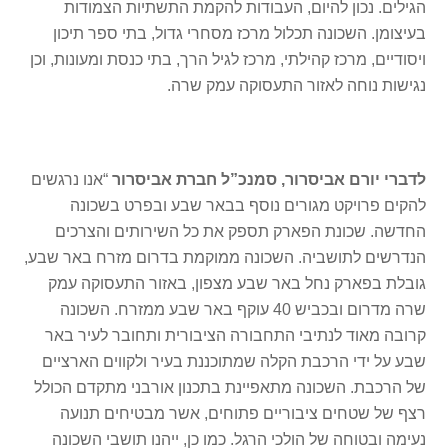
הגילים. נכון להיום, העבודות להקמת התשתיות הצמודות
בעיצומן. השכונה תכלול מרכז מסחרי גדול, בתי ספר תיכון
ויסודיים, מרכז קהילתי, מרכז לגיל הרך, בתי כנסת ומעונות, וכן
נגישות נוחה לאזור התעסוקה עמק שרה.
לדברי יורם אביסרור, סמנכ”ל חברת אביסרור
“אנו נרגשים
להקים פרויקט מגורים נוסף בבאר שבע ובפרט בשכונה
החדשה. שכונת הפארק תספק את כל השירותים והצרכים
הנדרשים לתושביה. השכונה ממוקמת בדרום מזרח באר שבע,
גובלת בפארק נחל באר שבע מצפון, באזור התעסוקה עמק
שרה מדרום ובכביש 40 עוקף באר שבע ממזרח. השכונה
קרובה מאוד לנתיבי התחבורה הציבורית ותחובר לעיר באר
שבע על ידי הרכבת הקלה שמתוכננת בעיר ולקווים הארציים
של הרכבת. השכונה מתאפיינת בתכנון אורבני מתקדם הכולל
רצף של שטחים ציבוריים פתוחים, אשר מבטיחים תנועה
נעימה ובטוחה של הולכי הרגל. כמו כן, ייהנו תושבי השכונה